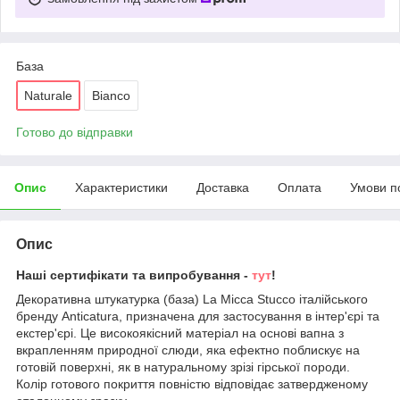
База
Naturale
Bianco
Готово до відправки
Опис
Характеристики
Доставка
Оплата
Умови п
Опис
Наші сертифікати та випробування -
тут
!
Декоративна штукатурка (база) La Micca Stucco італійського
бренду Anticatura, призначена для застосування в інтер'єрі та
екстер'єрі. Це високоякісний матеріал на основі вапна з
вкрапленням природної слюди, яка ефектно поблискує на
готовій поверхні, як в натуральному зрізі гірської породи.
Колір готового покриття повністю відповідає затвердженому