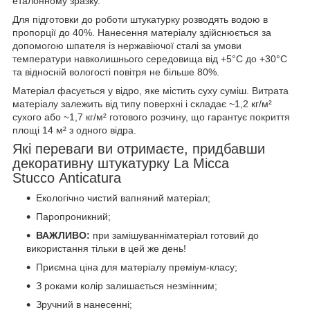
еталонному зразку.
Для підготовки до роботи штукатурку розводять водою в
пропорції до 40%. Нанесення матеріалу здійснюється за
допомогою шпателя із нержавіючої сталі за умови
температури навколишнього середовища від +5°С до +30°С
та відносній вологості повітря не більше 80%.
Матеріал фасується у відро, яке містить суху суміш. Витрата
матеріалу залежить від типу поверхні і складає ~1,2 кг/м²
сухого або ~1,7 кг/м² готового розчину, що гарантує покриття
площі 14 м² з одного відра.
Які переваги ви отримаєте, придбавши
декоративну штукатурку La Micca
Stucco Anticatura
Екологічно чистий вапняний матеріал;
Паропроникний;
ВАЖЛИВО:
при замішуванніматеріал готовий до
використання тільки в цей же день!
Приємна ціна для матеріалу преміум-класу;
З роками колір залишається незмінним;
Зручний в нанесенні;