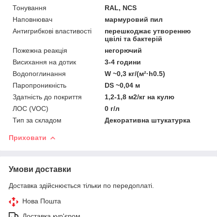
Тонування
RAL, NCS
Наповнювач
мармуровий пил
Антигрибкові властивості
перешкоджає утворенню
цвілі та бактерій
Пожежна реакція
негорючий
Висихання на дотик
3-4 години
Водопоглинання
W ~0,3 кг/(м²·h0.5)
Паропроникність
DS ~0,04 м
Здатність до покриття
1,2-1,8 м2/кг на кулю
ЛОС (VOC)
0 г/л
Тип за складом
Декоративна штукатурка
Приховати
Умови доставки
Доставка здійснюється тільки по передоплаті.
Нова Пошта
Доставка кур'єром