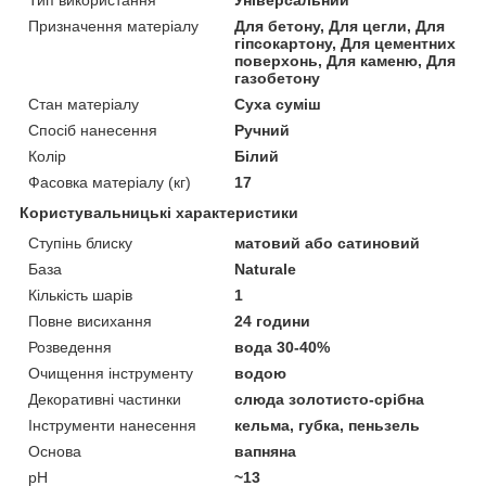
Призначення матеріалу
Для бетону, Для цегли, Для
гіпсокартону, Для цементних
поверхонь, Для каменю, Для
газобетону
Стан матеріалу
Суха суміш
Спосіб нанесення
Ручний
Колір
Білий
Фасовка матеріалу (кг)
17
Користувальницькі характеристики
Ступінь блиску
матовий або сатиновий
База
Naturale
Кількість шарів
1
Повне висихання
24 години
Розведення
вода 30-40%
Очищення інструменту
водою
Декоративні частинки
слюда золотисто-срібна
Інструменти нанесення
кельма, губка, пеньзель
Основа
вапняна
pH
~13