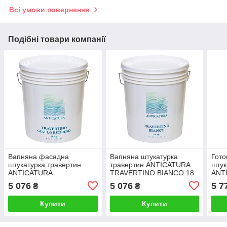
Всі умови повернення
Подібні товари компанії
Вапняна фасадна
Вапняна штукатурка
Гото
штукатурка травертин
травертин ANTICATURA
штук
ANTICATURA
TRAVERTINO BIANCO 18
ANT
TRAVERTINO GIALLO
кг
TRA
5 076
5 076
5 7
₴
₴
ESTERNO 18 кг
AQUA
Купити
Купити