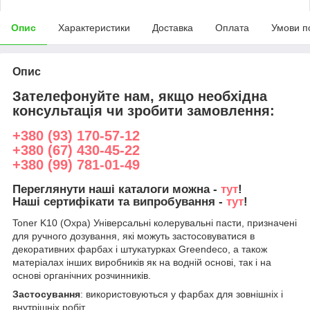
Опис
Характеристики
Доставка
Оплата
Умови п
Опис
Зателефонуйте нам, якщо необхідна
консультація чи зробити замовлення:
+380 (93) 170-57-12
+380 (67) 430-45-22
+380 (99) 781-01-49
Переглянути наші каталоги можна -
тут
!
Наші сертифікати та випробування -
тут
!
Toner K10 (Охра) Універсальні колерувальні пасти, призначені
для ручного дозування, які можуть застосовуватися в
декоративних фарбах і штукатурках Greendeco, а також
матеріалах інших виробників як на водній основі, так і на
основі органічних розчинників.
Застосування
: використовуються у фарбах для зовнішніх і
внутрішніх робіт.