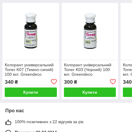
Колорант универсальний
Колорант універсальний
Коло
Toner K07 (Темно-синий)
Toner K03 (Чорний) 100
Tone
100 мл. Greendeco
мл. Greendeco
мл. 
340
300
340
₴
₴
Купити
Купити
Про нас
100% позитивних з 22 відгуків за рік