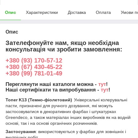
Опис
Характеристики
Доставка
Оплата
Умови п
Опис
Зателефонуйте нам, якщо необхідна
консультація чи зробити замовлення:
+380 (93) 170-57-12
+380 (67) 430-45-22
+380 (99) 781-01-49
Переглянути наші каталоги можна -
тут
!
Наші сертифікати та випробування -
тут
!
Toner K13 (Темно-фіолетовий)
Універсальні колерувальні
пасти, призначені для ручного дозування, які можуть
застосовуватися в декоративних фарбах і штукатурках
Greendeco, а також матеріалах інших виробників як на водній
основі, так і на основі органічних розчинників.
Застосування
: використовуються у фарбах для зовнішніх і
внутрішніх робіт.