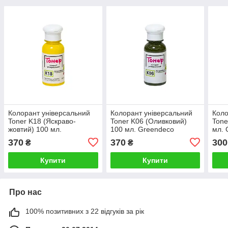
Колорант універсальний
Колорант універсальний
Коло
Toner K18 (Яскраво-
Toner K06 (Оливковий)
Tone
жовтий) 100 мл.
100 мл. Greendeco
мл. 
Greendeco
370
370
300
₴
₴
Купити
Купити
Про нас
100% позитивних з 22 відгуків за рік