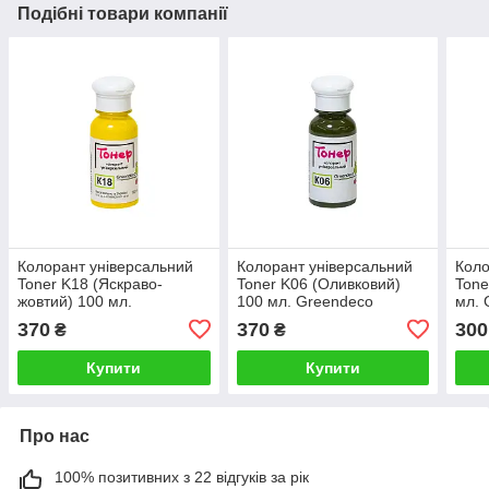
Подібні товари компанії
Колорант універсальний
Колорант універсальний
Коло
Toner K18 (Яскраво-
Toner K06 (Оливковий)
Tone
жовтий) 100 мл.
100 мл. Greendeco
мл. 
Greendeco
370
370
300
₴
₴
Купити
Купити
Про нас
100% позитивних з 22 відгуків за рік