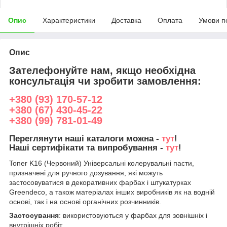
Опис
Характеристики
Доставка
Оплата
Умови п
Опис
Зателефонуйте нам, якщо необхідна
консультація чи зробити замовлення:
+380 (93) 170-57-12
+380 (67) 430-45-22
+380 (99) 781-01-49
Переглянути наші каталоги можна -
тут
!
Наші сертифікати та випробування -
тут
!
Toner K16 (Червоний) Універсальні колерувальні пасти,
призначені для ручного дозування, які можуть
застосовуватися в декоративних фарбах і штукатурках
Greendeco, а також матеріалах інших виробників як на водній
основі, так і на основі органічних розчинників.
Застосування
: використовуються у фарбах для зовнішніх і
внутрішніх робіт.