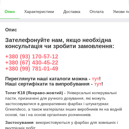
Опис
Характеристики
Доставка
Оплата
Умови п
Опис
Зателефонуйте нам, якщо необхідна
консультація чи зробити замовлення:
+380 (93) 170-57-12
+380 (67) 430-45-22
+380 (99) 781-01-49
Переглянути наші каталоги можна -
тут
!
Наші сертифікати та випробування -
тут
!
Toner K18 (Яскраво-жовтий) -
Універсальні колерувальні
пасти, призначені для ручного дозування, які можуть
застосовуватися в декоративних фарбах і штукатурках
Greendeco, а також матеріалах інших виробників як на водній
основі, так і на основі органічних розчинників.
Застосування
: використовуються у фарбах для зовнішніх і
внутрішніх робіт.