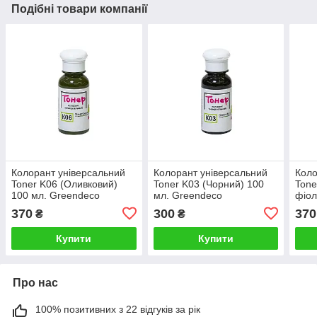
Подібні товари компанії
Колорант універсальний
Колорант універсальний
Коло
Toner K06 (Оливковий)
Toner K03 (Чорний) 100
Tone
100 мл. Greendeco
мл. Greendeco
фіол
Gre
370
300
370
₴
₴
Купити
Купити
Про нас
100% позитивних з 22 відгуків за рік