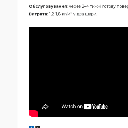
Обслуговування
: через 2–4 тижні готову по
Витрата
: 1,2-1,8 кг/м² у два шари.