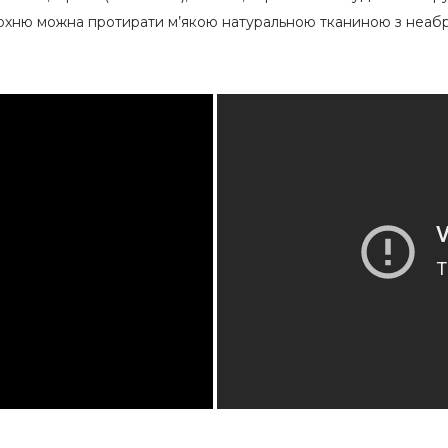
верхню можна протирати м’якою натуральною тканиною з неа