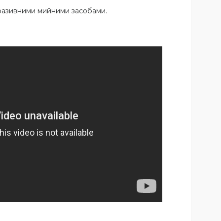
бразивними мийними засобами.