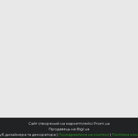
Сайт створений на маркетплейсі
Prom.ua
Продавець на Bigl.ua
VIP DECO. Клуб дизайнера та декоратора |
Поскаржитися на контент
|
Політика кон