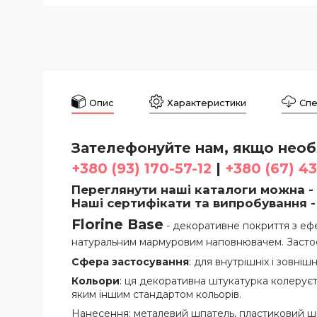
Опис
Характеристики
Спе
Зателефонуйте нам, якщо необх
+380 (93) 170-57-12
|
+380 (67) 4
Переглянути наші каталоги можна -
Наші сертифікати та випробування 
Florine Base
- декоративне покриття з еф
натуральним мармуровим наповнювачем. Застосо
Сфера застосування
: для внутрішніх і зовнішн
Кольори
: ця декоративна штукатурка колеруєт
яким іншим стандартом кольорів.
Нанесення: металевий шпатель, пластиковий шпате