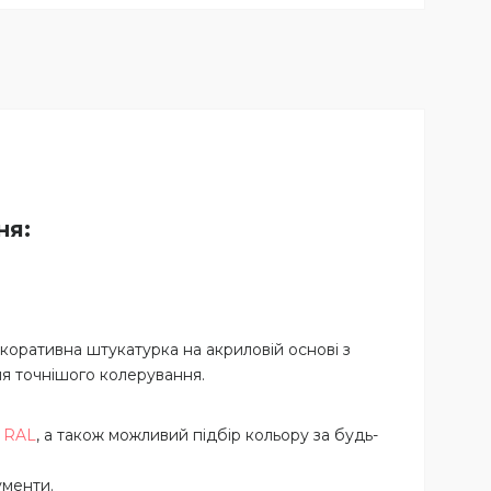
ня:
коративна штукатурка на акриловій основі з
ля точнішого колерування.
,
RAL
, а також можливий підбір кольору за будь-
ументи.