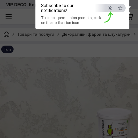
×
VIP DECO. Клуб декоративних рішень
Subscribe to our
notifications!
To enable permission prompts, click
ESC
on the notification icon
Товари та послуги
Декоративні фарби та штукатурки
Топ