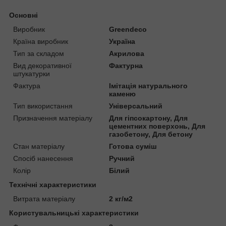
Основні
Виробник
Greendeco
Країна виробник
Україна
Тип за складом
Акрилова
Вид декоративної
Фактурна
штукатурки
Фактура
Імітація натурального
каменю
Тип використання
Універсальний
Призначення матеріалу
Для гіпсокартону, Для
цементних поверхонь, Для
газобетону, Для бетону
Стан матеріалу
Готова суміш
Спосіб нанесення
Ручний
Колір
Білий
Технічні характеристики
Витрата матеріалу
2 кг/м2
Користувальницькі характеристики