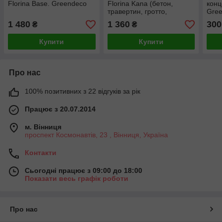
Florina Base. Greendeco
Florina Kana (бетон,
конц
травертин, гротто,
Gre
античний камінь,
1 480
1 360
300
₴
₴
марсельський віск).
Greendeco
Купити
Купити
Про нас
100% позитивних з 22 відгуків за рік
Працює з 20.07.2014
м. Вінниця
проспект Космонавтів, 23 , Вінниця, Україна
Контакти
Сьогодні працює з 09:00 до 18:00
Показати весь графік роботи
Про нас