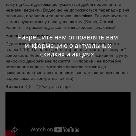
тому під час підготовки допускаються дрібні подряпини та
незначні дефекти. Водночас не допускаються перепади рівня
площини, подряпини та напливи шпаклівки. Рекомендується
застосовувати якісну гіпсову шпаклівку (Semin, Cerasit,
Vetonit). Не рекомендується: готові акрилові шпаклівки!
Разрешите нам отправлять вам
Нанесення матеріалу:
информацию о актуальных
Підготовка поверхні: Ґрунтуємо основу (ґрунт розводимо
водою 1:10). Це необхідно для кращої адгезії та рівномірної
скидках и акциях!
вбираності. Через 4-6 годин, після повного висихання ґрунту,
наносимо декоративне покриття. «Флорина» не потребує
розведення водою - матеріал повністю готовий до
використання (виняток становлять випадки, коли розведення
водою вимагає конкретна техніка).
Витрата
: 1,8 - 2,2/м² у два шари.