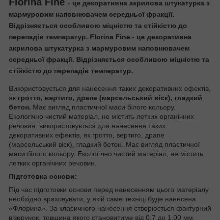
Florina Fine
- це декоративна акрилова штукатурка з
мармуровим наповнювачем середньої фракції.
Відрізняється особливою міцністю та стійкістю до
перепадів температур. Florina Fine - це декоративна
акрилова штукатурка з мармуровим наповнювачем
середньої фракції. Відрізняється особливою міцністю та
стійкістю до перепадів температур.
Використовується для нанесення таких декоративних ефектів,
як
гротто, вертиго, драпе (марсельський віск), гладкий
бетон.
Має вигляд пластичної маси білого кольору.
Екологічно чистий матеріал, не містить летких органічних
речовин. використовується для нанесення таких
декоративних ефектів, як гротто, вертиго, драпе
(марсельський віск), гладкий бетон. Має вигляд пластичної
маси білого кольору. Екологічно чистий матеріал, не містить
летких органічних речовин.
Підготовка основи:
Під час підготовки основи перед нанесенням цього матеріалу
необхідно враховувати, у якій саме техніці буде нанесена
«Флорина». За класичного нанесення створюється фактурний
візерунок, товщина якого становитиме від 0,7 до 1,00 мм,