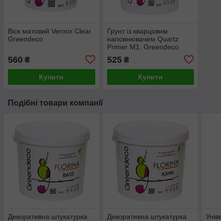
Віск матовий Vermix Clear.
Ґрунт із кварцовим
Greendeco
наповнювачем Quartz
Primer М1. Greendeco
560
525
₴
₴
Купити
Купити
Подібні товари компанії
Декоративна штукатурка
Декоративна штукатурка
Унів