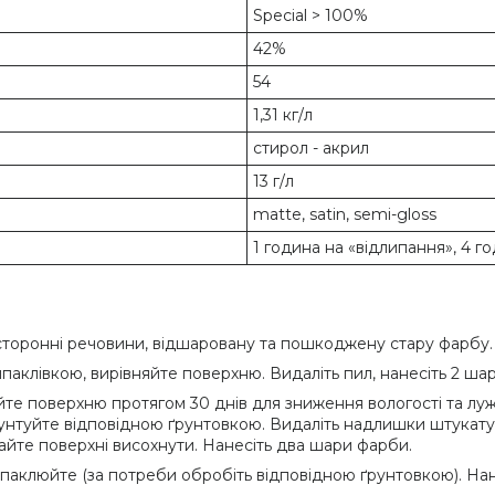
Special > 100%
42%
54
1,31 кг/л
стирол - акрил
13 г/л
matte, satin, semi-gloss
1 година на «відлипання», 4 
сторонні речовини, відшаровану та пошкоджену стару фарбу.
аклівкою, вирівняйте поверхню. Видаліть пил, нанесіть 2 ша
е поверхню протягом 30 днів для зниження вологості та луж
агрунтуйте відповідною ґрунтовкою. Видаліть надлишки штукат
. Дайте поверхні висохнути. Нанесіть два шари фарби.
аклюйте (за потреби обробіть відповідною ґрунтовкою). Нан