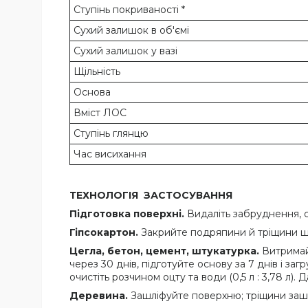
Ступінь покриваності *
Сухий залишок в об'ємі
Сухий залишок у вазі
Щільність
Основа
Вміст ЛОС
Ступінь глянцю
Час висихання
ТЕХНОЛОГІЯ ЗАСТОСУВАННЯ
Підготовка поверхні.
Видаліть забруднення, 
Гіпсокартон.
Закрийте подряпини й тріщини шп
Цегла, бетон, цемент, штукатурка.
Витримайт
через 30 днів, підготуйте основу за 7 днів і з
очистіть розчином оцту та води (0,5 л : 3,78 л)
Деревина.
Зашліфуйте поверхню; тріщини зашп