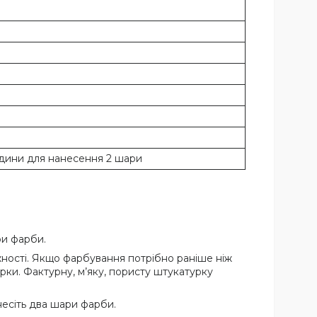
години для нанесення 2 шари
ри фарби.
ності. Якщо фарбування потрібно раніше ніж
урки. Фактурну, м’яку, пористу штукатурку
есіть два шари фарби.