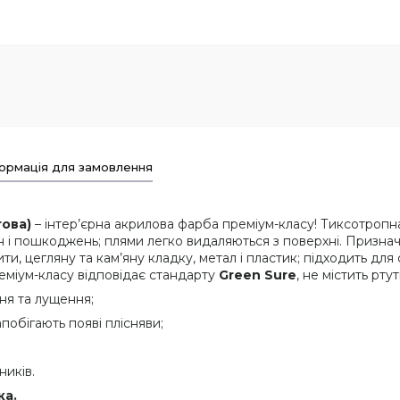
ормація для замовлення
ова)
– інтер’єрна акрилова фарба преміум-класу! Тиксотропна
 і пошкоджень; плями легко видаляються з поверхні. Признач
и, цегляну та кам’яну кладку, метал і пластик; підходить для
реміум-класу відповідає стандарту
Green Sure
, не містить рт
ння та лущення;
побігають появі плісняви;
ників.
ка.