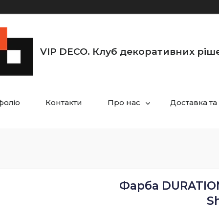
VIP DECO. Клуб декоративних ріш
фоліо
Контакти
Про нас
Доставка та
Фарба DURATION
S