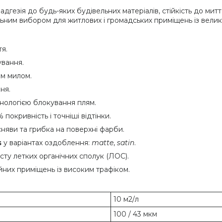
дгезія до будь-яких будівельних матеріалів, стійкість до митт
ьним вибором для житлових і громадських приміщень із велик
я.
ування.
им милом.
ня.
хнологією блокування плям.
покривність і точніші відтінки.
сняви та грибка на поверхні фарби.
s
у варіантах оздоблення:
matte
,
satin
.
ту летких органічних сполук (ЛОС).
йних приміщень із високим трафіком.
10 м2/л
100 / 43 мкм