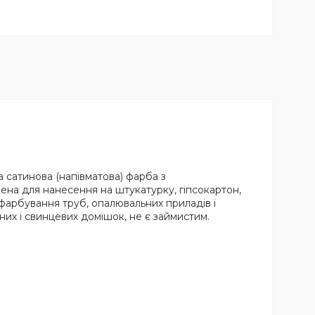
 сатинова (напівматова) фарба з
ена для нанесення на штукатурку, гіпсокартон,
 фарбування труб, опалювальних приладів і
утних і свинцевих домішок, не є займистим.