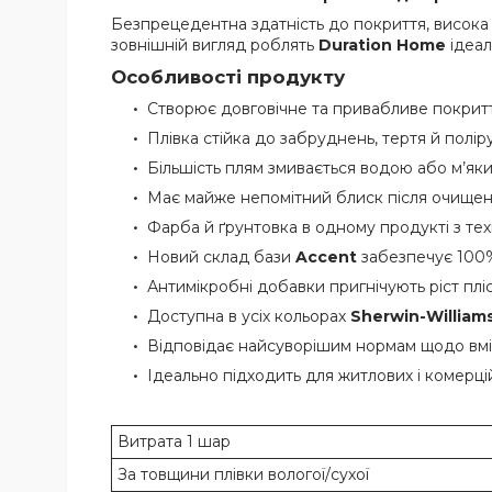
Безпрецедентна здатність до покриття, висока а
зовнішній вигляд роблять
Duration Home
ідеал
Особливості продукту
Створює довговічне та привабливе покритт
Плівка стійка до забруднень, тертя й полір
Більшість плям змивається водою або м’як
Має майже непомітний блиск після очищен
Фарба й ґрунтовка в одному продукті з те
Новий склад бази
Accent
забезпечує 100% 
Антимікробні добавки пригнічують ріст плі
Доступна в усіх кольорах
Sherwin-William
Відповідає найсуворішим нормам щодо вміс
Ідеально підходить для житлових і комерці
Витрата 1 шар
За товщини плівки вологої/сухої