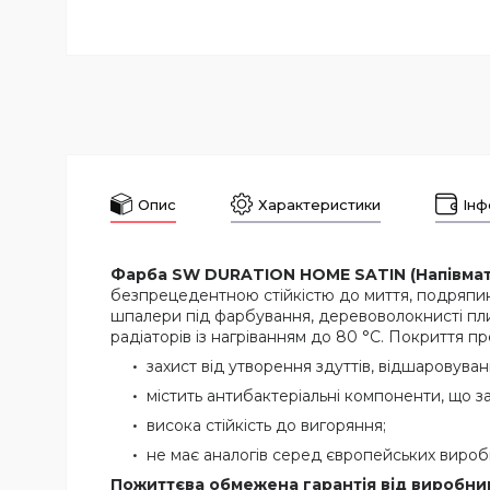
Опис
Характеристики
Інф
Фарба SW DURATION HOME SATIN (Напівмат
безпрецедентною стійкістю до миття, подряпин
шпалери під фарбування, деревоволокнисті плит
радіаторів із нагріванням до 80 °C. Покриття п
захист від утворення здуттів, відшаровува
містить антибактеріальні компоненти, що за
висока стійкість до вигоряння;
не має аналогів серед європейських вироб
Пожиттєва обмежена гарантія від виробни