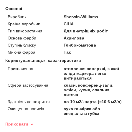
Основні
Виробник
Sherwin-Williams
Країна виробник
США
Тип використання
Для внутрішніх робіт
Основа фарби
Акрилова
Ступінь блиску
Глибокоматова
Миюча фарба
Так
Користувальницькі характеристики
Призначення
створення поверхні, з якої
сліди маркера легко
витираються
Сфера застосування
класи, конференц-зали,
офіси, кухня, спальня,
дитяча
Здатність до покриття
до 10 м2/кварта (≈10,6 м2/л)
Очищення написів
суха ганчірка або
спеціальна губка
Приховати