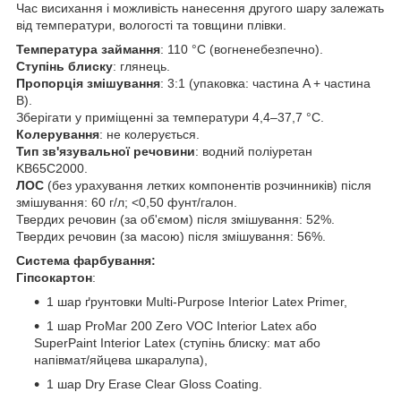
Час висихання і можливість нанесення другого шару залежать
від температури, вологості та товщини плівки.
Температура займання
: 110 °C (вогненебезпечно).
Ступінь блиску
: глянець.
Пропорція змішування
: 3:1 (упаковка: частина A + частина
B).
Зберігати у приміщенні за температури 4,4–37,7 °C.
Колерування
: не колерується.
Тип зв'язувальної речовини
: водний поліуретан
KB65C2000.
ЛОС
(без урахування летких компонентів розчинників) після
змішування: 60 г/л; <0,50 фунт/галон.
Твердих речовин (за об'ємом) після змішування: 52%.
Твердих речовин (за масою) після змішування: 56%.
Система фарбування:
Гіпсокартон
:
1 шар ґрунтовки Multi-Purpose Interior Latex Primer,
1 шар ProMar 200 Zero VOC Interior Latex або
SuperPaint Interior Latex (ступінь блиску: мат або
напівмат/яйцева шкаралупа),
1 шар Dry Erase Clear Gloss Coating.