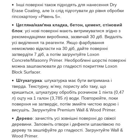
Інші поверхні також підходять для нанесення Dry
Erase Coating, але їх слід підготувати до рівня обробки
гіпсокартону «Рівень 5».
Цегляна/кам'яна кладка, бетон, цемент, стіновий
блок
: усі нові поверхні мають витримуватися згідно з
рекомендаціями виробника, зазвичай 30 діб. Видаліть
усі виділення та реагенти. Якщо фарбування
неможливо відкласти на 30 діб, дайте поверхні
затвердіти 7 діб, а потім загрунтуйте Loxon
Concrete/Masonry Primer. Необроблені шорсткі поверхні
можна зашпаклювати до гладкості покриттям Loxon
Block Surfacer.
Штукатурка
: штукатурка має бути витримана і
тверда. Текстурну, м’яку, пористу або таку, що
кришиться, штукатурку обробіть розчином 1 пінта (0,47
л) оцту на 1 галон (3,785 л) води. Повторюйте, поки
поверхня не затвердіє, потім змийте чистою водою і
висушіть. Загрунтуйте Premium Wall & Wood Primer.
Дерево
: зачистіть усі зовнішні поверхні до свіжої
деревини. Заповніть отвори і дефекти шпаклівкою по
дереву та зашліфуйте до гладкості. Загрунтуйте Wall &
Wood Primer.