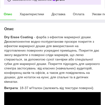
Опис
Характеристики
Доставка
Оплата
Умови п
Опис
Dry Erase Coating
- фарба з ефектом маркерної дошки.
Двокомпонентне водно-поліуретанове прозоре покриття з
ефектом маркерної дошки для використання на
підготовлених поверхнях усередині приміщень. Покриття дає
змогу видаляти з поверхні сліди маркерів, що легко
стираються, за допомогою сухої ганчірки або спеціальної
губки для маркерної дошки. Покриття підходить для широкого
спектра застосувань: від класних (навчальних) аудиторій,
конференц-залів та офісів, а також для повідомлень на
дошках, для нотаток на кухні, для спальні та в дитячих
кімнатах.
Витрата
: 18-37 м²/галон (залежить від текстури поверхні).