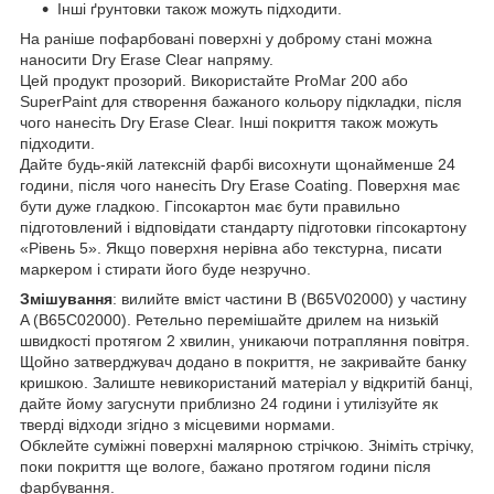
Інші ґрунтовки також можуть підходити.
На раніше пофарбовані поверхні у доброму стані можна
наносити Dry Erase Clear напряму.
Цей продукт прозорий. Використайте ProMar 200 або
SuperPaint для створення бажаного кольору підкладки, після
чого нанесіть Dry Erase Clear. Інші покриття також можуть
підходити.
Дайте будь-якій латексній фарбі висохнути щонайменше 24
години, після чого нанесіть Dry Erase Coating. Поверхня має
бути дуже гладкою. Гіпсокартон має бути правильно
підготовлений і відповідати стандарту підготовки гіпсокартону
«Рівень 5». Якщо поверхня нерівна або текстурна, писати
маркером і стирати його буде незручно.
Змішування
: вилийте вміст частини B (B65V02000) у частину
A (B65C02000). Ретельно перемішайте дрилем на низькій
швидкості протягом 2 хвилин, уникаючи потрапляння повітря.
Щойно затверджувач додано в покриття, не закривайте банку
кришкою. Залиште невикористаний матеріал у відкритій банці,
дайте йому загуснути приблизно 24 години і утилізуйте як
тверді відходи згідно з місцевими нормами.
Обклейте суміжні поверхні малярною стрічкою. Зніміть стрічку,
поки покриття ще вологе, бажано протягом години після
фарбування.