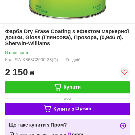
Фарба Dry Erase Coating з ефектом маркерної
дошки, Gloss (Глянсова), Прозора, (0,946 л).
Sherwin-Williams
В наявності
Код: SW KB65C2000-33(Q)
Роздріб
2 150
₴
Купити
або
Купити з
Що таке купити з Пром?
Замовлення під захистом