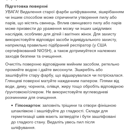
Підготовка поверхні
УВАГА! Видалення старої фарби шліфуванням, зішкрібанням
чи іншим способом може спричинити утворення пилу або
парів, що містять свинець. Вплив свинцевого пилу або парів
може призвести до ураження мозку чи інших шкідливих
наслідків, особливо для дітей і вагітних жінок. Для захисту
використовуйте відповідні засоби індивідуального захисту,
наприклад правильно підібраний респіратор (у США
сертифікований NIOSH), а також дотримуйтеся належних
заходів безпеки та очищення.
Очистіть поверхню відповідним мийним засобом, ретельно
промийте водою і дайте висохнути. Зішкребіть або
зашліфуйте стару фарбу, що відшарувалася чи потріскалася.
Глянцеві поверхні матуйте наждачним папером. Плями від
води, диму, чорнила, олівця, жиру тощо обробіть відповідною
ґрунтовкою/сілером. Не використовуйте вуглеводневі
розчинники для очищення.
Гіпсокартон
: заповніть тріщини та отвори фінішною
шпаклівкою і зашліфуйте до гладкості. Склади для
герметизації швів мають затвердіти і бути зашліфовані
до гладкого стану. Видаліть увесь пил після
шліфування.