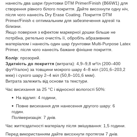
нанесіть два шари ґрунтовки DTM Primer/Finish (B66W1) для
створення рівного білого покриття. Дайте висохнути одну ніч,
після чого нанесіть Dry Erase Coating. Покриття DTM
Primer/Finish є оптимальним для забезпечення адгезії та
білизни.
Якщо поверхня з ефектом маркерної дошки більше не
потрібна, ретельно очистіть її, обробіть абразивним
матеріалом і нанесіть один шар ґрунтовки Multi-Purpose Latex
Primer, після чого нанесіть бажане фінішне покриття.
Колір
: прозорий.
Здатність до покриття
(витрата): 4,9–9,8 м²/л (200–400
фут²/галон) за товщини мокрого шару 4–8 міл (101,6–203,2
мкм) і сухого шару 2–4 міл (50,8–101,6 мкм).
Витрата залежить від основи та текстури.
Час висихання за 25 °C і відносної вологості 50%:
На відлип: 4 години,
Повне висихання для нанесення другого шару: 6
годин.
Полімеризація: 7 днів.
Час життєздатності матеріалу після змішування: 1,5 години.
Перед використанням дайте висохнути протягом 7 днів.