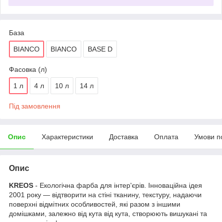
База
BIANCO
BIANCO
BASE D
Фасовка (л)
1 л
4 л
10 л
14 л
Під замовлення
Опис
Характеристики
Доставка
Оплата
Умови п
Опис
KREOS
- Екологічна фарба для інтер'єрів. Інноваційна ідея
2001 року — відтворити на стіні тканину, текстуру, надаючи
поверхні відмітних особливостей, які разом з іншими
домішками, залежно від кута від кута, створюють вишукані та