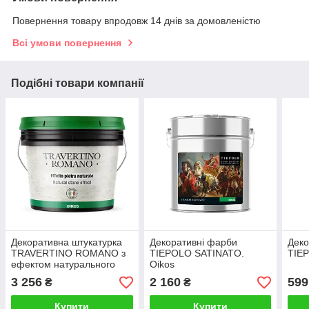
Повернення товару впродовж 14 днів за домовленістю
Всі умови повернення
Подібні товари компанії
Декоративна штукатурка
Декоративні фарби
Деко
TRAVERTINO ROMANO з
TIEPOLO SATINATO.
TIE
ефектом натурального
Oikos
каміння. Oikos
3 256
2 160
599
₴
₴
Купити
Купити