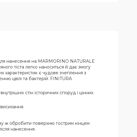
біт для нанесення на MARMORINO NATURALE
ного тіста легко наноситься й дає змогу
их характеристик є чудове зчеплення з
ю цвілі та бактерій. FINITURA
утрішніх стін історичних споруд і цінних
висихання.
зу ж обробити поверхню гострим кінцем
після нанесення.