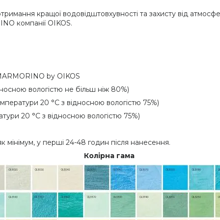
тримання кращої водовідштовхувності та захисту від атмосфе
O компанії OIKOS.
MARMORINO by OIKOS
дносною вологістю не більш ніж 80%)
емператури 20 °C з відносною вологістю 75%)
атури 20 °C з відносною вологістю 75%)
 мінімум, у перші 24-48 годин після нанесення.
Колірна гама