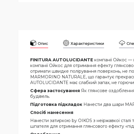
Опис
Характеристики
Спе
FINITURA AUTOLUCIDANTE
компанії Ойкос —
компанії Ойкос для отримання ефекту глянсовог
отримати швидке полірування поверхонь, не по
MARMORINO NATURALE, що гарантує прекрасну 
AUTOLUCIDANTE має слабкий запах, не горючий
Сфера застосування
Як глянсове оздоблення
будівель.
Підготовка підкладок
Нанести два шари MAR
Спосіб нанесення
Нанести затиркою by OIKOS з неіржавкої стал
шпателя для отримання глянсового ефекту «під