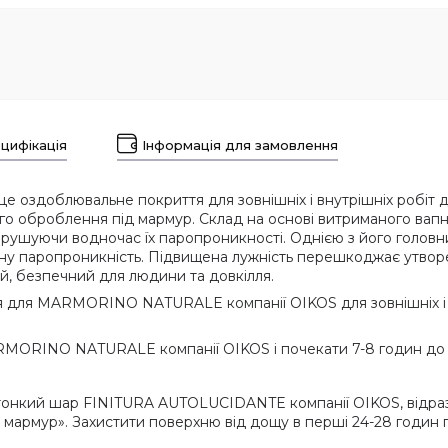
цифікація
Інформація для замовлення
 це оздоблювальне покриття для зовнішніх і внутрішніх ро
о оброблення під мармур. Склад на основі витриманого вапня
рушуючи водночас їх паропроникності. Однією з його головн
паропроникність. Підвищена лужність перешкоджає утворенн
, безпечний для людини та довкілля.
 для MARMORINO NATURALE компанії OIKOS для зовнішніх і вн
MORINO NATURALE компанії OIKOS і почекати 7-8 годин до 
і тонкий шар FINITURA AUTOLUCIDANTE компанії OIKOS, відра
 мармур». Захистити поверхню від дощу в перші 24-28 годин 