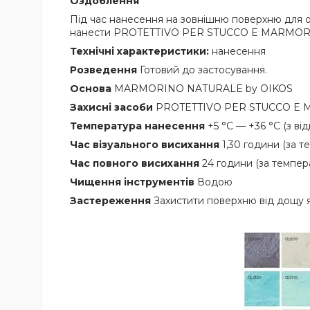
Оздоблення
Під час нанесення на зовнішню поверхню для о
нанести PROTETTIVO PER STUCCO E MARMORIN
Технічні характеристики:
нанесення
Розведення
Готовий до застосування.
Основа
MARMORINO NATURALE by OIKOS
Захисні засоби
PROTETTIVO PER STUCCO E 
Температура нанесення
+5 °C — +36 °C (з ві
Час візуального висихання
1,30 години (за т
Час повного висихання
24 години (за темпер
Чищення інструментів
Водою
Застереження
Захистити поверхню від дощу як