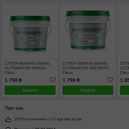
СУПЕР МИЮЧА ЕМАЛЬ
СУПЕР МИЮЧА ЕМАЛЬ
СУП
ULTRASATEN OPACO.
ULTRASATEN SATINATO.
ULT
Oikos
Oikos
Oiko
1 798
1 798
1 8
₴
₴
Купити
Купити
Про нас
100% позитивних з 22 відгуків за рік