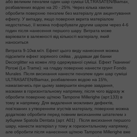
або великим пензлем один шар суміші ULTRASATEN/Biamax,
розбавлених водою на 20 - 25%. Через кілька хвилин
обробити поверхню пензлем без матеріалу для акцентування
ефекту. У випадку, якщо поверхня вкрита матеріалом
недостатньо, її можна пофарбувати другим шаром через 4-6
годин після нанесення першого шару. Витрата може
варіювати в залежності від кількості матеріалу, який
наноситься
Витрата 9-10кв.м/л. Ефект цього виду нанесення можна
підсилити ефект зоряного сяйва , додавши дві банки
Decorglitter на кожен літр одержуваної суміші. Ефект Тканини/
Рогожі (Le Trame): на гладку поверхню нанести грунт Fondo
Murales. Після висихання нанести пензлем один шар суміші
ULTRASATEN/Biamax, розбавлених водою на 15%,
намагаючись при цьому завершити кінцеве завдання,
мазками в горизонтальному напрямку, після чого відразу ж
обробити поверхню щіткою Tampone Millerighe (арт.133) в
тому ж напрямку. Для видалення можливих дефектів,
пов'язаних з утворенням згустків матеріалу, поверхню можна
додатково обробити перед повним висиханням шпателем з
зубцями Spatola Dentata (арт. А01) . Після висихання першого
шару, нанести матеріал у тому ж горизонтальному напрямку,
але обробити після нанесення щіткою Tampone Millerighe вже