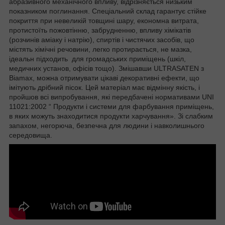
абразивного механічного впливу, відрізняється низьким
показником поглинання. Спеціальний склад гарантує стійке
покриття при невеликій товщині шару, економна витрата,
протистоїть пожовтінню, забрудненню, впливу хімікатів
(розчинів аміаку і натрію), спиртів і чистячих засобів, що
містять хімічні речовини, легко протирається, не мазка,
ідеальн підходить для громадських приміщень (шкіл,
медичних установ, офісів тощо). Змішавши ULTRASATEN з
Biamax, можна отримувати цікаві декоративні ефекти, що
імітують дрібний пісок. Цей матеріал має відмінну якість, і
пройшов всі випробування, які передбачені нормативами UNI
11021:2002 “ Продукти і системи для фарбування приміщень,
в яких можуть знаходитися продукти харчування». Зі слабким
запахом, негорюча, безпечна для людини і навколишнього
середовища.