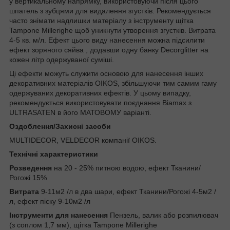
у вертикальному напрямку, використовуючи після цього
шпатель з зубцями для видалення згустків. Рекомендується
часто знімати надлишки матеріалу з інструменту щітка
Tampone Millerighe щоб уникнути утворення згустків. Витрата
4-5 кв. м/л. Ефект цього виду нанесення можна підсилити
ефект зоряного сяйва , додавши одну банку Decorglitter на
кожен літр одержуваної суміші.
Ці ефекти можуть служити основою для нанесення інших
декоративних матеріалів OIKOS, збільшуючи тим самим гаму
одержуваних декоративних ефектів. У цьому випадку,
рекомендується використовувати поєднання Biamax з
ULTRASATEN в його МАТОВОМУ варіанті.
Оздоблення/Захисні засоби
MULTIDECOR, VELDECOR компанії OIKOS.
Технічні характеристики
Розведення
на 20 - 25% питною водою, ефект Тканини/
Рогожі 15%
Витрата
9-11м2 /л в два шари, ефект Тканини/Рогожі 4-5м2 /
л, ефект піску 9-10м2 /л
Інструменти для нанесення
Пензель, валик або розпилювач
(з соплом 1,7 мм), щітка Tampone Millerighe