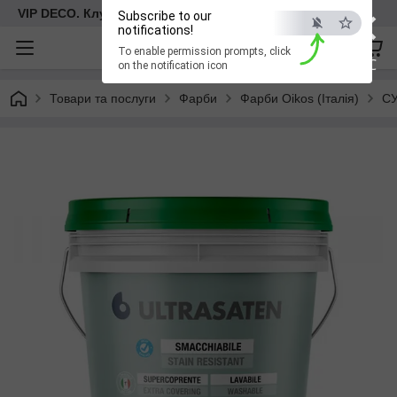
×
VIP DECO. Клуб декоративних рішень
Subscribe to our
notifications!
To enable permission prompts, click
ESC
on the notification icon
Товари та послуги
Фарби
Фарби Oikos (Італія)
СУ