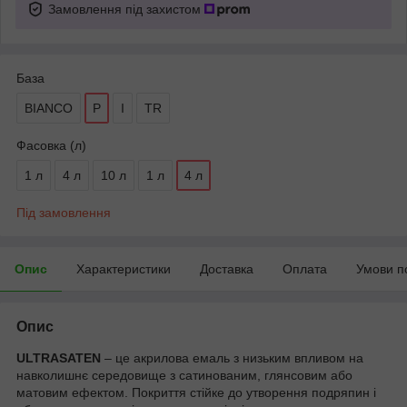
Замовлення під захистом
База
BIANCO
P
I
TR
Фасовка (л)
1 л
4 л
10 л
1 л
4 л
Під замовлення
Опис
Характеристики
Доставка
Оплата
Умови п
Опис
ULTRASATEN
– це акрилова емаль з низьким впливом на
навколишнє середовище з сатинованим, глянсовим або
матовим ефектом. Покриття стійке до утворення подряпин і