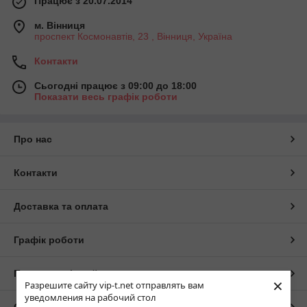
Працює з 20.07.2014
м. Вінниця
проспект Космонавтів, 23 , Вінниця, Україна
Контакти
Сьогодні працює з 09:00 до 18:00
Показати весь графік роботи
Про нас
Контакти
Доставка та оплата
Графік роботи
Повна версія сайту
×
Разрешите сайту vip-t.net отправлять вам
уведомления на рабочий стол
Сайт створено на маркетплейсі
Prom.ua