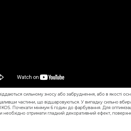
 піддаються сильному зносу або забруднення, або в якості ос
аливши частини, що відшаровуються. У випадку сильно вбира
KOS. Почекати мінімум 6 годин до фарбування. Для оптимізац
ли необхідно отримати гладкий декоративний ефект, поверх