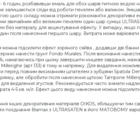
- 6 годин, розбавивши емаль для обох шарів питною водою 
е залишаються сліди від роботи пензлем або валиком. Змішавш
огою цього складу можна отримати різноманітні декоративні еф
ми звичайним або великим пензлем один шар суміші ULTRASA
 без матеріалу для акцентування ефекту. У випадку, якщо по
н після нанесення першого шару. Витрата може варіювати в з
я можна підсилити ефект зоряного сяйва , додавши дві банки D
верхню нанести грунт Fondo Murales. Після висихання нанест
 намагаючись при цьому завершити кінцеве завдання, мазкам
llerighe (арт.133) в тому ж напрямку. Для видалення можливи
 перед повним висиханням шпателем з зубцями Spatola Denta
прямку, але обробити після нанесення щіткою Tampone Miller
 для видалення згустків. Рекомендується часто знімати надл
итрата 4-5 кв. м/л. Ефект цього виду нанесення можна підсили
ня інших декоративних матеріалів OIKOS, збільшуючи тим са
ати поєднання Biamax з ULTRASATEN в його МАТОВОМУ варіан