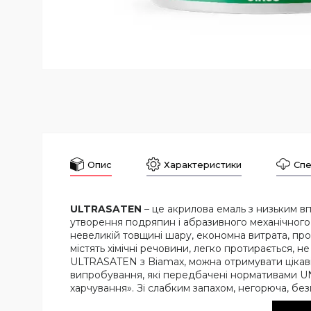
Опис
Характеристики
Спе
ULTRASATEN
– це акрилова емаль з низьким 
утворення подряпин і абразивного механічного 
невеликій товщині шару, економна витрата, проти
містять хімічні речовини, легко протирається, 
ULTRASATEN з Biamax, можна отримувати цікаві д
випробування, які передбачені нормативами UN
харчування». Зі слабким запахом, негорюча, б