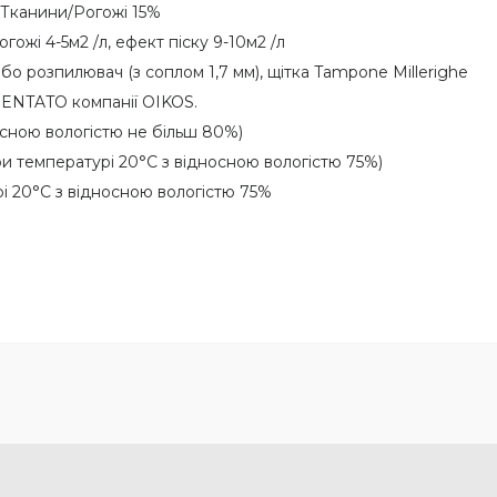
 Тканини/Рогожі 15%
гожі 4-5м2 /л, ефект піску 9-10м2 /л
бо розпилювач (з соплом 1,7 мм), щітка Tampone Millerighe
ENTATO компанії OIKOS.
осною вологістю не більш 80%)
при температурі 20°C з відносною вологістю 75%)
рі 20°C з відносною вологістю 75%