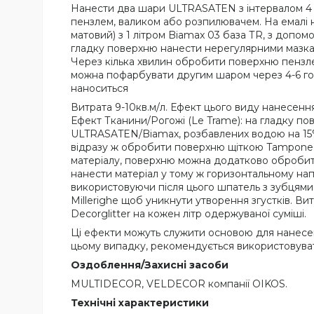
Нанести два шари ULTRASATEN з інтервалом 4 
пензлем, валиком або розпилювачем. На емалі н
матовий) з 1 літром Biamax 03 база ТR, з допом
гладку поверхню нанести нерегулярними мазка
Через кілька хвилин обробити поверхню пензлем
можна пофарбувати другим шаром через 4-6 годи
наноситься
Витрата 9-10кв.м/л. Ефект цього виду нанесенн
Ефект Тканини/Рогожі (Le Trame): на гладку по
ULTRASATEN/Biamax, розбавлених водою на 15%,
відразу ж обробити поверхню щіткою Tampone Mi
матеріалу, поверхню можна додатково обробити
нанести матеріал у тому ж горизонтальному на
використовуючи після цього шпатель з зубцями
Millerighe щоб уникнути утворення згустків. В
Decorglitter на кожен літр одержуваної суміші.
Ці ефекти можуть служити основою для нанесен
цьому випадку, рекомендується використовув
Оздоблення/Захисні засоби
MULTIDECOR, VELDECOR компанії OIKOS.
Технічні характеристики