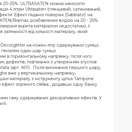
на 20-25%. ULTRASATEN можна наносити
и 4 літри Ultrasaten (глянцевий, сатинований,
екти: Ефект піщаної поверхні (Sabbiato): на
TEN/Biamax, розбавлених водою на 20 - 25%.
верхня вкрита матеріалом недостатньо, її
алежності від кількості матеріалу, який
ecorglitter на кожен літр одержуваної суміші.
и пензлем один шар суміші
и в горизонтальному напрямку, після чого
х дефектів, пов'язаних з утворенням згустків
ta (арт. А01) . Після висихання першого шару,
ighe вже у вертикальному напрямку,
ишки матеріалу з інструменту щітка Tampone
ти ефект зоряного сяйва , додавши одну банку
мим гаму одержуваних декоративних ефектів. У
ті.