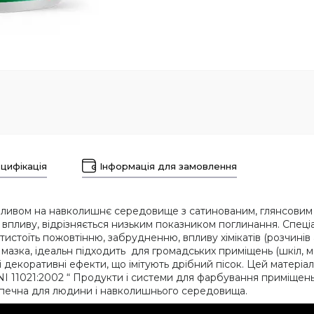
цифікація
Інформація для замовлення
впливом на навколишнє середовище з сатинованим, глянсовим
впливу, відрізняється низьким показником поглинання. Спеці
стоїть пожовтінню, забрудненню, впливу хімікатів (розчинів амі
не мазка, ідеальн підходить для громадських приміщень (шкіл, 
екоративні ефекти, що імітують дрібний пісок. Цей матеріал м
I 11021:2002 “ Продукти і системи для фарбування приміщень
езпечна для людини і навколишнього середовища.