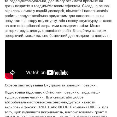
та водовідштовхувальна, дає змогу отримати приємне на
дотик покриття з гладким/матовим ефектом. Склад на основі
акрилових смол у водній дисперсії, пігментів і наповнювачів
робить продукт особливо придатним для нанесення як на
нову, так і на стару штукатурку, або гіпсову штукатурку, а також
на вже пофарбовані яскравими кольорами стіни. Може
використовуватися для зовнішніх робіт. Зі слабким запахом,
негорючий, максимально безпечний для людини та довкілля.
Сфера застосування
Внутрішні та зовнішні поверхні.
Підготовка підкладок
Очистити поверхню, видаливши
відшаровувані частини. Для сипких або добре
абсорбувальних поверхонь рекомендується нанести
акриловий фіксаж CRILUX або NEOFIX компанії OIKOS. Для
того, щоб підвищити покриваність, використовувати ґрунт IL
PIGMENTATO компанії OIKOS. На стіни в гарному стані або