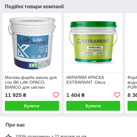
Подібні товари компанії
Матова фарба емаль для
АКРИЛІВА КРАСКА
Фарб
стін BK LAK OPACO,
EXTRAPAINT. Oikos
вод
BIANCO для світлих
PURO
відтінків (13л). IVC
11 925
1 404
8 3
₴
₴
Купити
Купити
Про нас
100% позитивних з 22 відгуків за рік