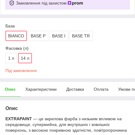
Замовлення під захистом
База
BIANCO
BASE P
BASE I
BASE TR
Фасовка (л)
1 л
14 л
Під замовлення
Опис
Характеристики
Доставка
Оплата
Умови п
Опис
EXTRAPAINT
— це акрилова фарба з низьким впливом на
середовище, супермийна, для внутрішніх і зовнішніх
поверхонь, з високою покривною здатністю, повітропроникна