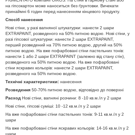
на гіпсокартон може наноситься без ґрунтовки. Вичекати
принаймні 6 годин перед нанесенням кінцевого продукту.
Спосіб нанесення
Нові стіни, у разі вапняної штукатурки: нанести 2 шари
EXTRAPAINT, розведеного на 50% питною водою. Нові стіни, у
разі гіпсової штукатурки: нанести 2 шари EXTRAPAINT,
перший розведений на 70% питною водою, другий на 50%
питною водою. На вже пофарбовані стіни пастельних тонів:
нанести 1 або 2 шари EXTRAPAINT (залежно від стану стін),
розведеного на 50% питною водою. На вже пофарбовані
стіни яскравих кольорів: нанести 2 шари EXTRAPAINT,
розведеного на 50% питною водою.
Технічні характеристики:
нанесення
Розведення
50-70% питною водою, відповідно до поверхні
Расход
Нові стіни, вапняні розчини: 8 -10 кв.м./л у 2 шари
Нові стіни, гіпсові суміші: 10 -12 кв.м./л у 2 шари
На вже пофарбовані стіни пастельних тонів: 9-11 кв.м./л у 2
шари
На вже пофарбовані стіни яскравих кольорів: 14-16 кв.м./л у 2
шари