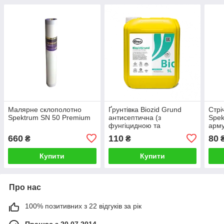
Малярне склополотно
Ґрунтівка Biozid Grund
Стрі
Spektrum SN 50 Premium
антисептична (з
Spek
фунгіцидною та
арм
альгіцидною дією проти
660
110
80
₴
₴
появи плісняви,
водоростей та грибків). Elf
Купити
Купити
Про нас
100% позитивних з 22 відгуків за рік
Працює з 20.07.2014