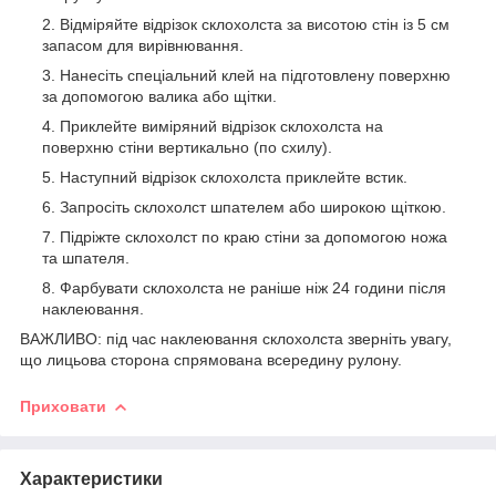
Відміряйте відрізок склохолста за висотою стін із 5 см
запасом для вирівнювання.
Нанесіть спеціальний клей на підготовлену поверхню
за допомогою валика або щітки.
Приклейте виміряний відрізок склохолста на
поверхню стіни вертикально (по схилу).
Наступний відрізок склохолста приклейте встик.
Запросіть склохолст шпателем або широкою щіткою.
Підріжте склохолст по краю стіни за допомогою ножа
та шпателя.
Фарбувати склохолста не раніше ніж 24 години після
наклеювання.
ВАЖЛИВО: під час наклеювання склохолста зверніть увагу,
що лицьова сторона спрямована всередину рулону.
Приховати
Характеристики