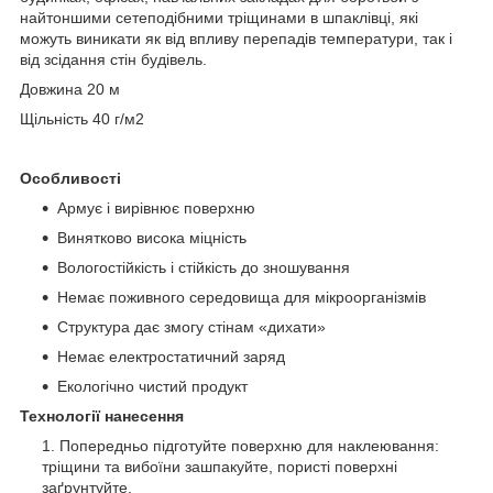
найтоншими сетеподібними тріщинами в шпаклівці, які
можуть виникати як від впливу перепадів температури, так і
від зсідання стін будівель.
Довжина 20 м
Щільність 40 г/м2
Особливості
Армує і вирівнює поверхню
Винятково висока міцність
Вологостійкість і стійкість до зношування
Немає поживного середовища для мікроорганізмів
Структура дає змогу стінам «дихати»
Немає електростатичний заряд
Екологічно чистий продукт
Технології нанесення
Попередньо підготуйте поверхню для наклеювання:
тріщини та вибоїни зашпакуйте, пористі поверхні
заґрунтуйте.