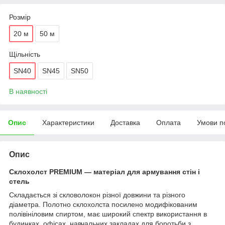
Розмір
20 м
50 м
Щільність
SN40
SN45
SN50
В наявності
Опис
Характеристики
Доставка
Оплата
Умови п
Опис
Склохолст PREMIUM — матеріал для армування стін і
стель
Складається зі скловолокон різної довжини та різного
діаметра. Полотно склохолста посилено модифікованим
полівініловим спиртом, має широкий спектр використання в
будинках, офісах, навчальних закладах для боротьби з