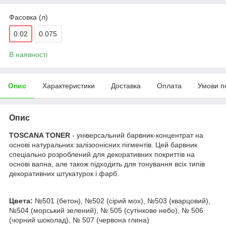
Фасовка (л)
0.02
0.075
В наявності
Опис
Характеристики
Доставка
Оплата
Умови п
Опис
TOSCANA TONER
- універсальний барвник-концентрат на
основі натуральних залізоонісних пігментів. Цей барвник
спеціально розроблений для декоративних покриттів на
основі вапна, але також підходить для тонування всіх типів
декоративних штукатурок і фарб.
Цвета:
№501 (бетон), №502 (сірий мох), №503 (кварцовий),
№504 (морський зелений), № 505 (сутінкове небо), № 506
(чорний шоколад), № 507 (червона глина)