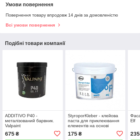
Умови повернення
Повернення товару впродовж 14 днів за домовленістю
Всі умови повернення
Подібні товари компанії
ADDITIVO P40 -
StyroporKleber - клейова
Фас
металізований барвник.
паста для приклеювання
Elf
Valpaint
елементів на основі
стиропорів. Elf
675
175
235
₴
₴