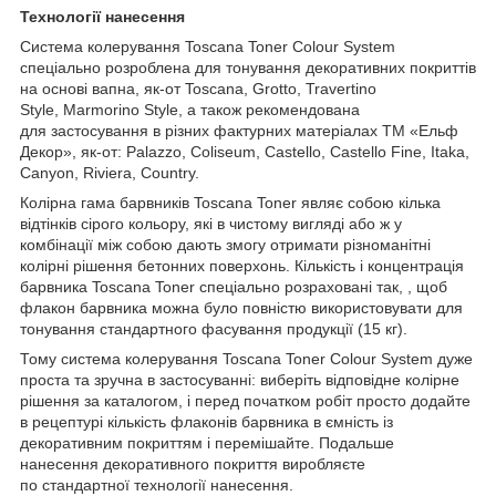
Технології нанесення
Система колерування Toscana Toner Colour System
спеціально розроблена для тонування декоративних покриттів
на основі вапна, як-от Toscana, Grotto, Travertino
Style, Marmorino Style, а також рекомендована
для застосування в різних фактурних матеріалах ТМ «Ельф
Декор», як-от: Palazzo, Coliseum, Castello, Castello Fine, Itaka,
Canyon, Riviera, Country.
Колірна гама барвників Toscana Toner являє собою кілька
відтінків сірого кольору, які в чистому вигляді або ж у
комбінації між собою дають змогу отримати різноманітні
колірні рішення бетонних поверхонь. Кількість і концентрація
барвника Toscana Toner спеціально розраховані так, , щоб
флакон барвника можна було повністю використовувати для
тонування стандартного фасування продукції (15 кг).
Тому система колерування Toscana Toner Colour System дуже
проста та зручна в застосуванні: виберіть відповідне колірне
рішення за каталогом, і перед початком робіт просто додайте
в рецептурі кількість флаконів барвника в ємність із
декоративним покриттям і перемішайте. Подальше
нанесення декоративного покриття виробляєте
по стандартної технології нанесення.