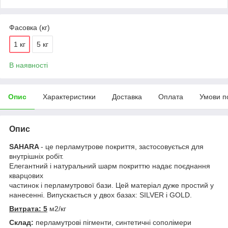
Фасовка (кг)
1 кг
5 кг
В наявності
Опис
Характеристики
Доставка
Оплата
Умови п
Опис
SAHARA
- це перламутрове покриття, застосовується для
внутрішніх робіт.
Елегантний і натуральний шарм покриттю надає поєднання
кварцових
частинок і перламутрової бази. Цей матеріал дуже простий у
нанесенні. Випускається у двох базах: SILVER і GOLD.
Витрата: 5
м2/кг
Склад:
перламутрові пігменти, синтетичні сополімери