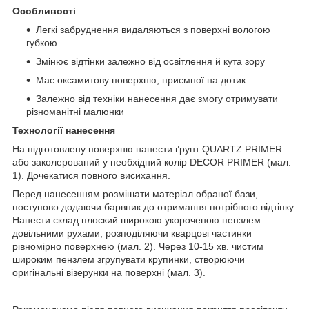
Особливості
Легкі забруднення видаляються з поверхні вологою
губкою
Змінює відтінки залежно від освітлення й кута зору
Має оксамитову поверхню, приємної на дотик
Залежно від техніки нанесення дає змогу отримувати
різноманітні малюнки
Технології нанесення
На підготовлену поверхню нанести ґрунт QUARTZ PRIMER
або заколерований у необхідний колір DECOR PRIMER (мал.
1). Дочекатися повного висихання.
Перед нанесенням розмішати матеріал обраної бази,
поступово додаючи барвник до отримання потрібного відтінку.
Нанести склад плоский широкою укороченою пензлем
довільними рухами, розподіляючи кварцові частинки
рівномірно поверхнею (мал. 2). Через 10-15 хв. чистим
широким пензлем згрупувати крупинки, створюючи
оригінальні візерунки на поверхні (мал. 3).