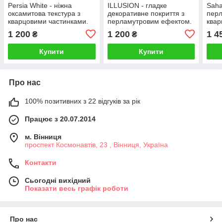
Persia White - ніжна
ILLUSION - гладке
Saha
оксамитова текстура з
декоративне покриття з
перл
кварцовими частинками.
перламутровим ефектом.
квар
Elf
Elf
сріб
1 200
1 200
1 4
₴
₴
Купити
Купити
Про нас
100% позитивних з 22 відгуків за рік
Працює з 20.07.2014
м. Вінниця
проспект Космонавтів, 23 , Вінниця, Україна
Контакти
Сьогодні вихідний
Показати весь графік роботи
Про нас