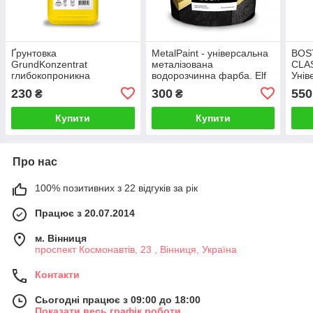
Ґрунтовка
MetalPaint - універсальна
BOS
GrundKonzentrat
металізована
CLAS
глибокопроникна
водорозчинна фарба. Elf
Унів
(концентрат). Elf
конц
230
300
550
₴
₴
Купити
Купити
Про нас
100% позитивних з 22 відгуків за рік
Працює з 20.07.2014
м. Вінниця
проспект Космонавтів, 23 , Вінниця, Україна
Контакти
Сьогодні працює з 09:00 до 18:00
Показати весь графік роботи