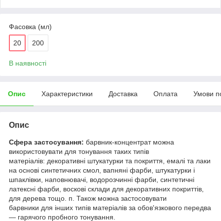
Фасовка (мл)
20
200
В наявності
Опис
Характеристики
Доставка
Оплата
Умови п
Опис
Сфера застосування:
барвник-концентрат можна
використовувати для тонування таких типів
матеріалів: декоративні штукатурки та покриття, емалі та лаки
на основі синтетичних смол, вапняні фарби, штукатурки і
шпаклівки, наповнювачі, водорозчинні фарби, синтетичні
латексні фарби, воскові склади для декоративних покриттів,
для дерева тощо. п. Також можна застосовувати
барвники для інших типів матеріалів за обов'язкового передва
— гарячого пробного тонування.