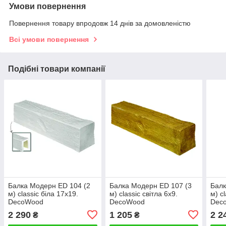
Умови повернення
Повернення товару впродовж 14 днів за домовленістю
Всі умови повернення
Подібні товари компанії
Балка Модерн ED 104 (2
Балка Модерн ED 107 (3
Балк
м) classic біла 17х19.
м) classic світла 6х9.
м) c
DecoWood
DecoWood
Dec
2 290
1 205
2 2
₴
₴