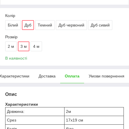
Колір
Білий
Дуб
Темний
Дуб червоний
Дуб сивий
Розмір
2 м
3 м
4 м
В наявності
Характеристики
Доставка
Оплата
Умови повернення
Опис
Характеристики
Довжина:
2м
Срез
17х19 см
Колір
біла