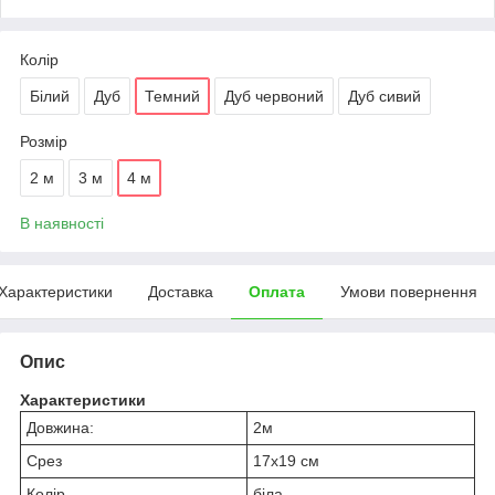
Колір
Білий
Дуб
Темний
Дуб червоний
Дуб сивий
Розмір
2 м
3 м
4 м
В наявності
Характеристики
Доставка
Оплата
Умови повернення
Опис
Характеристики
Довжина:
2м
Срез
17х19 см
Колір
біла