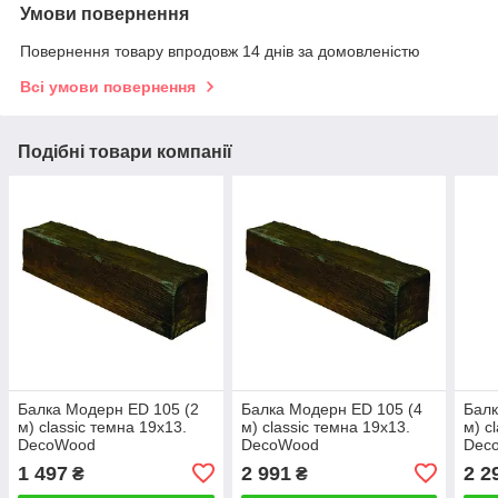
Умови повернення
Повернення товару впродовж 14 днів за домовленістю
Всі умови повернення
Подібні товари компанії
Балка Модерн ED 105 (2
Балка Модерн ED 105 (4
Балк
м) classic темна 19х13.
м) classic темна 19х13.
м) c
DecoWood
DecoWood
Dec
1 497
2 991
2 2
₴
₴