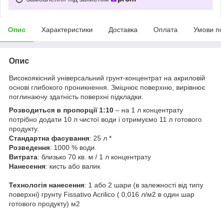
Опис
Характеристики
Доставка
Оплата
Умови п
Опис
Високоякісний універсальний грунт-концентрат на акриловій
основі глибокого проникнення. Зміцнює поверхню, вирівнює
поглинаючу здатність поверхні підкладки.
Розводиться в пропорції 1:10
– на 1 л концентрату
потрібно додати 10 л чистої води і отримуємо 11 л готового
продукту.
Стандартна фасування
: 25 л *
Розведення
: 1000 % води.
Витрата
: близько 70 кв. м / 1 л концентрату
Нанесення
: кисть або валик
Технологія нанесення
: 1 або 2 шари (в залежності від типу
поверхні) грунту Fissativo Acrilico ( 0,016 л/м2 в один шар
готового продукту) м2