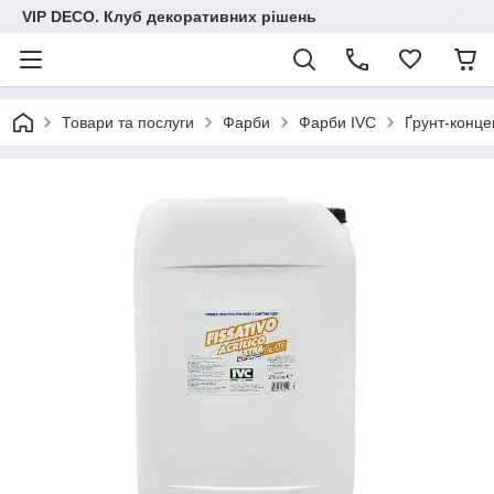
VIP DECO. Клуб декоративних рішень
Товари та послуги
Фарби
Фарби IVC
Ґрунт-конце