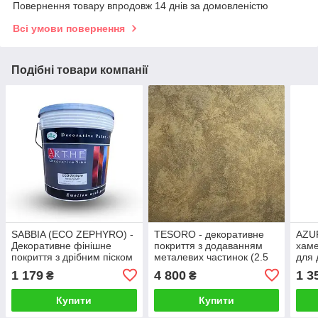
Повернення товару впродовж 14 днів за домовленістю
Всі умови повернення
Подібні товари компанії
SABBIA (ECO ZEPHYRO) -
TESORO - декоративне
AZUR
Декоративне фінішне
покриття з додаванням
хаме
покриття з дрібним піском
металевих частинок (2.5
для 
і легким блиском. SPIVER
л). Elf
покри
1 179
4 800
1 3
₴
₴
Купити
Купити