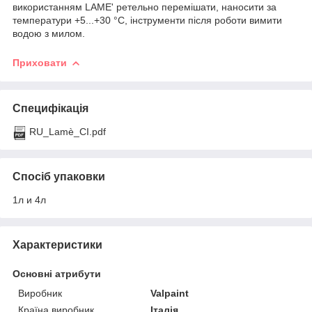
використанням LAME' ретельно перемішати, наносити за
температури +5...+30 °C, інструменти після роботи вимити
водою з милом.
Приховати
Специфікація
RU_Lamè_CI.pdf
Спосіб упаковки
1л и 4л
Характеристики
Основні атрибути
Виробник
Valpaint
Країна виробник
Італія