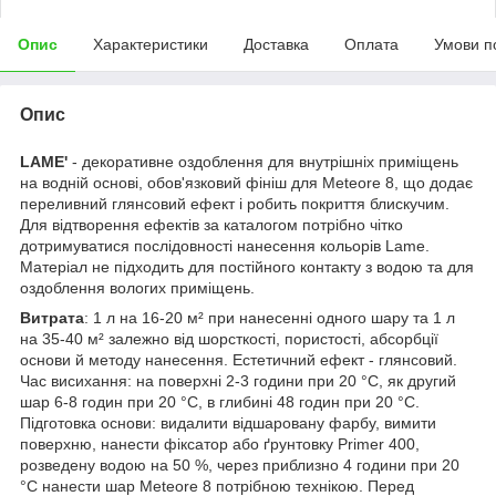
Опис
Характеристики
Доставка
Оплата
Умови п
Опис
LAME'
- декоративне оздоблення для внутрішніх приміщень
на водній основі, обов'язковий фініш для Meteore 8, що додає
переливний глянсовий ефект і робить покриття блискучим.
Для відтворення ефектів за каталогом потрібно чітко
дотримуватися послідовності нанесення кольорів Lame.
Матеріал не підходить для постійного контакту з водою та для
оздоблення вологих приміщень.
Витрата
: 1 л на 16-20 м² при нанесенні одного шару та 1 л
на 35-40 м² залежно від шорсткості, пористості, абсорбції
основи й методу нанесення. Естетичний ефект - глянсовий.
Час висихання: на поверхні 2-3 години при 20 °C, як другий
шар 6-8 годин при 20 °C, в глибині 48 годин при 20 °C.
Підготовка основи: видалити відшаровану фарбу, вимити
поверхню, нанести фіксатор або ґрунтовку Primer 400,
розведену водою на 50 %, через приблизно 4 години при 20
°C нанести шар Meteore 8 потрібною технікою. Перед