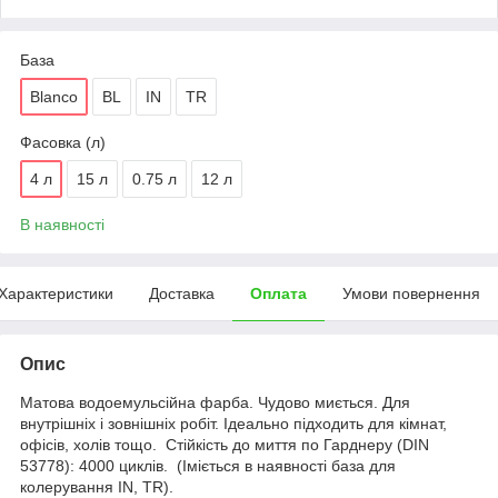
База
Blanco
BL
IN
TR
Фасовка (л)
4 л
15 л
0.75 л
12 л
В наявності
Характеристики
Доставка
Оплата
Умови повернення
Опис
Матова водоемульсійна фарба. Чудово миється. Для
внутрішніх і зовнішніх робіт. Ідеально підходить для кімнат,
офісів, холів тощо. Стійкість до миття по Гарднеру (DIN
53778): 4000 циклів. (Іміється в наявності база для
колерування IN, TR).