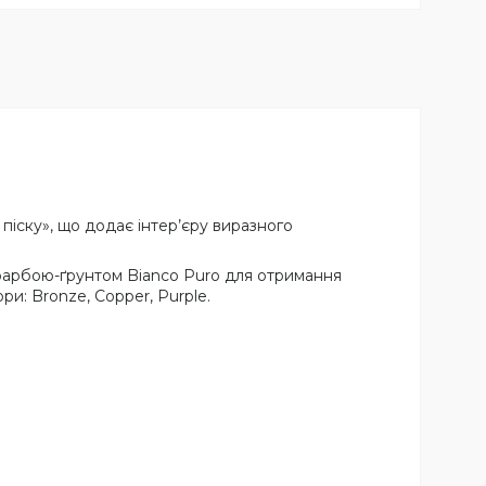
піску», що додає інтер’єру виразного
та фарбою-ґрунтом Bianco Puro для отримання
ри: Bronze, Copper, Purple.