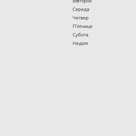
Вівторок
Середа
Четвер
Пʼятниця
Субота
Неділя