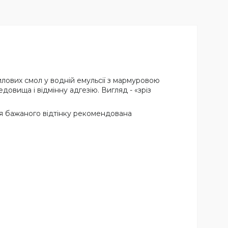
илових смол у водній емульсії з мармуровою
довища і відмінну адгезію. Вигляд - «зріз
ння бажаного відтінку рекомендована