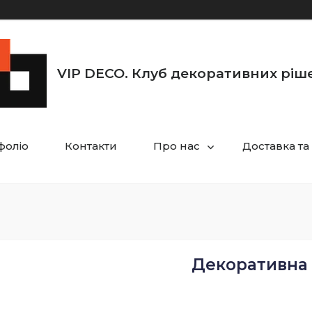
VIP DECO. Клуб декоративних ріш
фоліо
Контакти
Про нас
Доставка та
Декоративна ш