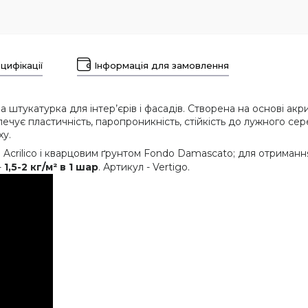
цифікації
Інформація для замовлення
 штукатурка для інтер’єрів і фасадів. Створена на основі акр
ечує пластичність, паропроникність, стійкість до лужного сере
ху.
vi Acrilico і кварцовим ґрунтом Fondo Damascato; для отрима
-
1,5-2 кг/м² в 1 шар
. Артикул - Vertigo.