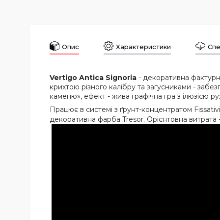
Опис
Характеристики
Спе
Vertigo Antica Signoria
- декоративна фактурна
крихтою різного калібру та загусниками - забезп
каменю», ефект - жива графічна гра з ілюзією ру
Працює в системі з ґрунт-концентратом Fissati
декоративна фарба Tresor. Орієнтовна витрата 