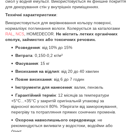
смол у водній емульсії. Використовується як фінішне покриття
для декорування стін у внутрішніх приміщеннях.
Технічні характеристики
:
Використовується для вирівнювання кольору поверхні,
нормалізує поглинання вологи. Колерується за каталогами
RAL
,
NCS
, HOMEDECOR.
Не містить летких органічних
сполук, займистих або токсичних речовин.
Розведення
: від 10% до 15%
Витрата
: 0,150-0,2 кг/м²
Фасування
: 15 кг
Висихання на відлип
: від 20 до 40 хвилин
Повне висихання
: від 6 до 7 годин
Інструменти для нанесення
: валик, пензель
Гарантійний термін
: 12 місяців за температури
+5°С...+35°С у закритій оригінальній упаковці за
відносної вологості 80%. Уберігати від заморожування,
перегріву та потрапляння прямих сонячних променів.
Охорона навколишнього середовища
: не
рекомендується виливати у водостоки, водойми або
ґрунт.