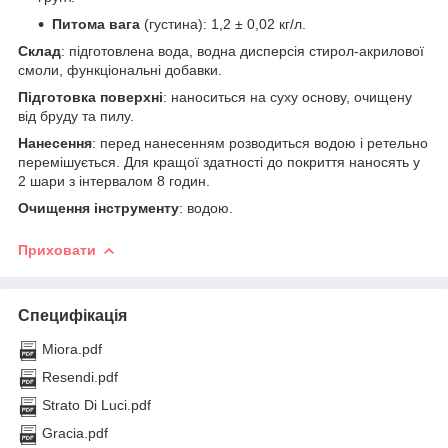
Питома вага
(густина): 1,2 ± 0,02 кг/л.
Склад
: підготовлена вода, водна дисперсія стирол-акрилової
смоли, функціональні добавки.
Підготовка поверхні
: наноситься на суху основу, очищену
від бруду та пилу.
Нанесення
: перед нанесенням розводиться водою і ретельно
перемішується. Для кращої здатності до покриття наносять у
2 шари з інтервалом 8 годин.
Очищення інструменту
: водою.
Приховати
Специфікація
Miora.pdf
Resendi.pdf
Strato Di Luci.pdf
Gracia.pdf