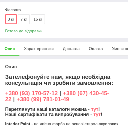
Фасовка
3 кг
7 кг
15 кг
Готово до відправки
Опис
Характеристики
Доставка
Оплата
Умови п
Опис
Зателефонуйте нам, якщо необхідна
консультація чи зробити замовлення:
+380 (93) 170-57-12
|
+380 (67) 430-45-
22
|
+380 (99) 781-01-49
Переглянути наші каталоги можна -
тут
!
Наші сертифікати та випробування -
тут
!
Interior Paint
- це якісна фарба на основі стирол-акрилових