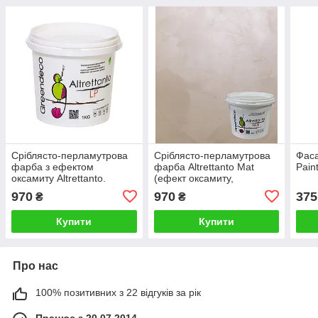
Сріблясто-перламутрова
Сріблясто-перламутрова
Фаса
фарба з ефектом
фарба Altrettanto Mat
Pain
оксамиту Altrettanto.
(ефект оксамиту,
Greendeco
античного шовку).
970
970
375
₴
₴
Greendeco
Купити
Купити
Про нас
100% позитивних з 22 відгуків за рік
Працює з 20.07.2014