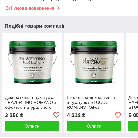
Всі умови повернення
Подібні товари компанії
Декоративна штукатурка
Екологічна декоративна
Деко
TRAVERTINO ROMANO з
штукатурка STUCCO
RAF
ефектом натурального
ROMANO. Oikos
STU
каміння. Oikos
3 256
4 212
5 0
₴
₴
Купити
Купити