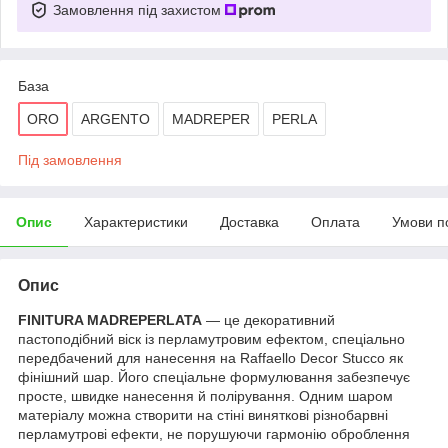
Замовлення під захистом
База
ORO
ARGENTO
MADREPER
PERLA
Під замовлення
Опис
Характеристики
Доставка
Оплата
Умови п
Опис
FINITURA MADREPERLATA
— це декоративний
пастоподібний віск із перламутровим ефектом, спеціально
передбачений для нанесення на Raffaello Decor Stucco як
фінішний шар. Його спеціальне формулювання забезпечує
просте, швидке нанесення й полірування. Одним шаром
матеріалу можна створити на стіні виняткові різнобарвні
перламутрові ефекти, не порушуючи гармонію оброблення