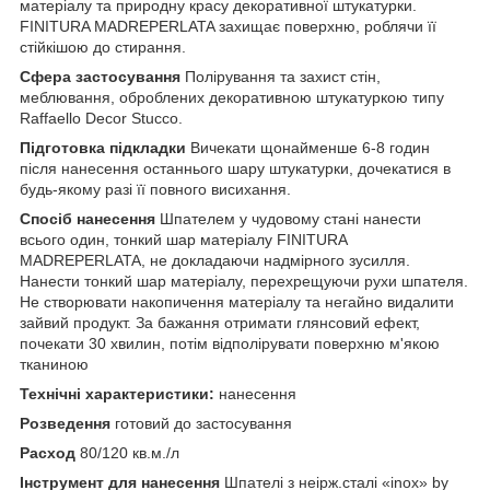
матеріалу та природну красу декоративної штукатурки.
FINITURA MADREPERLATA захищає поверхню, роблячи її
стійкішою до стирання.
Сфера застосування
Полірування та захист стін,
меблювання, оброблених декоративною штукатуркою типу
Raffaello Decor Stucco.
Підготовка підкладки
Вичекати щонайменше 6-8 годин
після нанесення останнього шару штукатурки, дочекатися в
будь-якому разі її повного висихання.
Спосіб нанесення
Шпателем у чудовому стані нанести
всього один, тонкий шар матеріалу FINITURA
MADREPERLATA, не докладаючи надмірного зусилля.
Нанести тонкий шар матеріалу, перехрещуючи рухи шпателя.
Не створювати накопичення матеріалу та негайно видалити
зайвий продукт. За бажання отримати глянсовий ефект,
почекати 30 хвилин, потім відполірувати поверхню м'якою
тканиною
Технічні характеристики:
нанесення
Розведення
готовий до застосування
Расход
80/120 кв.м./л
Інструмент для нанесення
Шпателі з неірж.сталі «inox» by