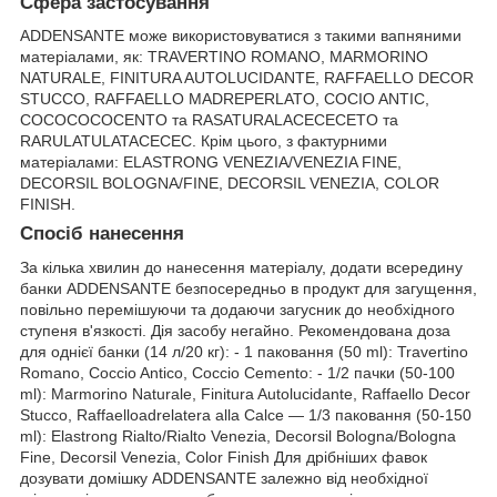
Сфера застосування
ADDENSANTE може використовуватися з такими вапняними
матеріалами, як: TRAVERTINO ROMANO, MARMORINO
NATURALE, FINITURA AUTOLUCIDANTE, RAFFAELLO DECOR
STUCCO, RAFFAELLO MADREPERLATO, COCIO ANTIC,
COCOCOCOCENTO та RASATURALACECECETO та
RARULATULATACECEC. Крім цього, з фактурними
матеріалами: ELASTRONG VENEZIA/VENEZIA FINE,
DECORSIL BOLOGNA/FINE, DECORSIL VENEZIA, COLOR
FINISH.
Спосіб нанесення
За кілька хвилин до нанесення матеріалу, додати всередину
банки ADDENSANTE безпосередньо в продукт для загущення,
повільно перемішуючи та додаючи загусник до необхідного
ступеня в'язкості. Дія засобу негайно. Рекомендована доза
для однієї банки (14 л/20 кг): - 1 паковання (50 ml): Travertino
Romano, Coccio Antico, Coccio Cemento: - 1/2 пачки (50-100
ml): Marmorino Naturale, Finitura Autolucidante, Raffaello Decor
Stucco, Raffaelloadrelatera alla Calce — 1/3 паковання (50-150
ml): Elastrong Rialto/Rialto Venezia, Decorsil Bologna/Bologna
Fine, Decorsil Venezia, Color Finish Для дрібніших фавок
дозувати домішку ADDENSANTE залежно від необхідної