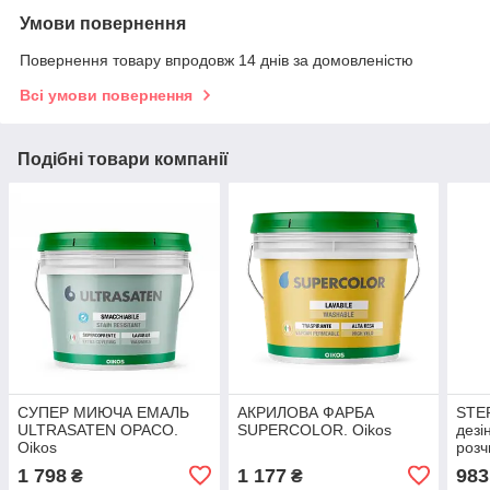
Умови повернення
Повернення товару впродовж 14 днів за домовленістю
Всі умови повернення
Подібні товари компанії
СУПЕР МИЮЧА ЕМАЛЬ
АКРИЛОВА ФАРБА
STE
ULTRASATEN OPACO.
SUPERCOLOR. Oikos
дезі
Oikos
розч
1 798
1 177
983
₴
₴