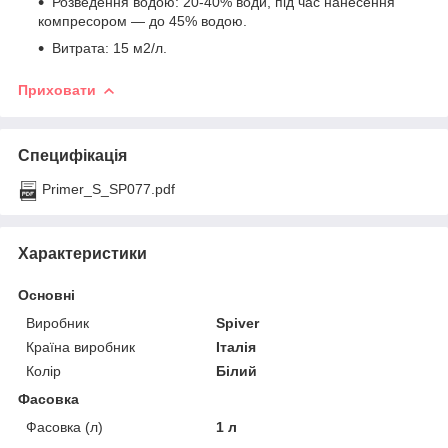
Розведення водою: 20-40% води, під час нанесення
компресором — до 45% водою.
Витрата: 15 м2/л.
Приховати
Специфікація
Primer_S_SP077.pdf
Характеристики
Основні
Виробник
Spiver
Країна виробник
Італія
Колір
Білий
Фасовка
Фасовка (л)
1 л