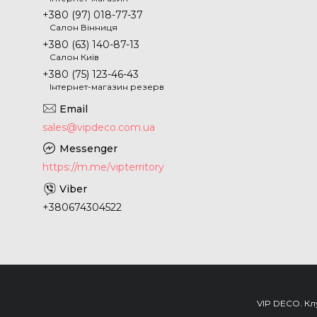
+380 (97) 018-77-37
Салон Вінниця
+380 (63) 140-87-13
Салон Київ
+380 (75) 123-46-43
Інтернет-магазин резерв
sales@vipdeco.com.ua
https://m.me/vipterritory
+380674304522