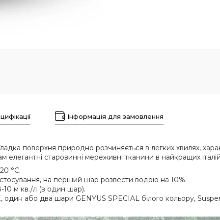
цифікації
Інформація для замовлення
ладка поверхня природно розчиняється в легких хвилях, харак
ам елегантні старовинні мереживні тканини в найкращих італій
20 °C.
астосування, на перший шар розвести водою на 10%.
-10 м кв./л (в один шар).
один або два шари GENYUS SPECIAL білого кольору, Suspens