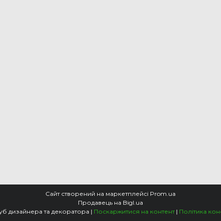
Сайт створений на маркетплейсі
Prom.ua
Продавець на Bigl.ua
VIP DECO. Клуб дизайнера та декоратора |
Поскаржитися на контент
|
Політика кон