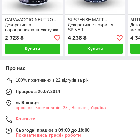
CARAVAGGIO NEUTRO -
SUSPENSE MATT -
ART
Декоративна
Декоративне покриття.
Деко
паропроникна штукатурка.
SPIVER
мета
SPIVER
SPI
2 728
4 238
4 3
₴
₴
Купити
Купити
Про нас
100% позитивних з 22 відгуків за рік
Працює з 20.07.2014
м. Вінниця
проспект Космонавтів, 23 , Вінниця, Україна
Контакти
Сьогодні працює з 09:00 до 18:00
Показати весь графік роботи