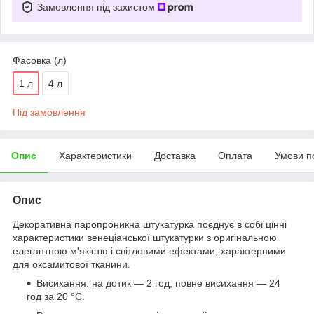
Замовлення під захистом
Фасовка (л)
1 л
4 л
Під замовлення
Опис
Характеристики
Доставка
Оплата
Умови п
Опис
Декоративна паропроникна штукатурка поєднує в собі цінні
характеристики венеціанської штукатурки з оригінальною
елегантною м'якістю і світловими ефектами, характерними
для оксамитової тканини.
Висихання: на дотик — 2 год, повне висихання — 24
год за 20 °C.