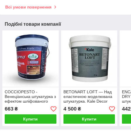
Всі умови повернення
Подібні товари компанії
COCCIOPESTO -
BETONART LOFT — Над
ENC
Венеціанська штукатурка з
еластичною моделювана
DRY 
ефектом шліфованого
штукатурка. Kale Decor
штук
натурального каменю.
напі
663
4 500
442
₴
₴
SPIVER
SPI
Купити
Купити