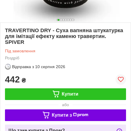
TRAVERTINO DRY - Суха вапняна штукатурка
для імітації ефекту каменю травертин.
SPIVER
Під замовлення
Роздріб
Відправка з
10 серпня 2026
442
₴
Купити
або
Купити з
Що таке купити з Пром?