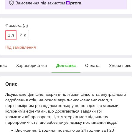
Замовлення під захистом
Фасовка (л)
1 л
4 л
Під замовлення
пис
Характеристики
Доставка
Оплата
Умови пове
Опис
Лісувальне фінішне покриття для зовнішнього та внутрішнього
оздоблення стін, на основі акрил-силоксанових смол, з
нерівномірним розподілом кольору по поверхні, з м'якими
колірними ефектами, що досягаються завдяки грі
хроматичної прозорості.Цет матеріал має підвищену
паропроникність, що забезпечує низьку поглинання води.
Висихання: 1 година, повністю за 24 години за t 20