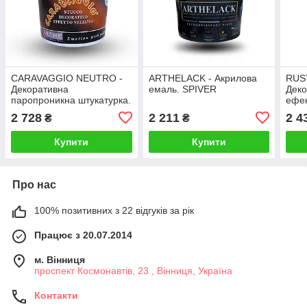
CARAVAGGIO NEUTRO -
ARTHELACK - Акрилова
RUS
Декоративна
емаль. SPIVER
Деко
паропроникна штукатурка.
ефек
SPIVER
2 728
2 211
2 4
₴
₴
Купити
Купити
Про нас
100% позитивних з 22 відгуків за рік
Працює з 20.07.2014
м. Вінниця
проспект Космонавтів, 23 , Вінниця, Україна
Контакти