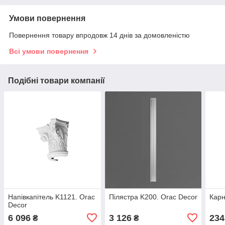
Умови повернення
Повернення товару впродовж 14 днів за домовленістю
Всі умови повернення
Подібні товари компанії
Напівкапітель K1121. Orac
Пілястра K200. Orac Decor
Карн
Decor
6 096
3 126
234
₴
₴