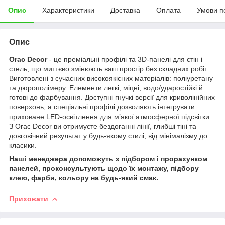
Опис
Характеристики
Доставка
Оплата
Умови п
Опис
Orac Decor
- це преміальні профілі та 3D-панелі для стін і
стель, що миттєво змінюють ваш простір без складних робіт.
Виготовлені з сучасних високоякісних матеріалів: поліуретану
та дюрополімеру. Елементи легкі, міцні, водо/ударостійкі й
готові до фарбування. Доступні гнучкі версії для криволінійних
поверхонь, а спеціальні профілі дозволяють інтегрувати
приховане LED-освітлення для м’якої атмосферної підсвітки.
З Orac Decor ви отримуєте бездоганні лінії, глибші тіні та
довговічний результат у будь-якому стилі, від мінімалізму до
класики.
Наші менеджера допоможуть з підбором і прорахунком
панелей, проконсультують щодо їх монтажу, підбору
клею, фарби, кольору на будь-який смак.
Приховати