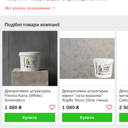
Всі умови повернення
Подібні товари компанії
Декоративна штукатурка
Декоративна штукатурка
Деко
Florina Kana (White).
ефект "хата-мазанка"
мет
Greendeco
Argilla Stuco (біла глина).
Cebo
Greendeco
1 480
1 080
2 5
₴
₴
Купити
Купити