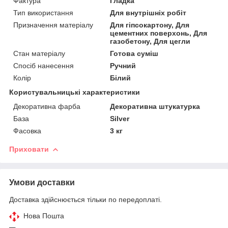
Фактура
Гладка
Тип використання
Для внутрішніх робіт
Призначення матеріалу
Для гіпсокартону, Для
цементних поверхонь, Для
газобетону, Для цегли
Стан матеріалу
Готова суміш
Спосіб нанесення
Ручний
Колір
Білий
Користувальницькі характеристики
Декоративна фарба
Декоративна штукатурка
База
Silver
Фасовка
3 кг
Приховати
Умови доставки
Доставка здійснюється тільки по передоплаті.
Нова Пошта