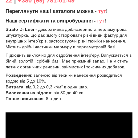
22
|
+380 (99) 781-01-49
Переглянути наші каталоги можна -
тут
!
Наші сертифікати та випробування -
тут
!
Strato Di Luci
- декоративна дрібнозерниста перламутрова
штукатурка, що дає змогу створювати різні види фактур для
внутрішніх інтер’єрів, застосовуючи різні техніки нанесення.
Містить дрібні частинки мармуру в перламутровій базі.
Підходить виключно для оздоблення інтер’єру. Випускається в
білий, золотій і срібній базі. Має приємний запах. Не містить
летких органічних речовин, займистих і токсичних добавок.
Розведення
: залежно від техніки нанесення розводиться
водою від 5 до 10%.
Витрата
: від 0,2 до 0,3 кг/м² в один шар.
Висихання на відлип
: від 30 до 40 хв.
Повне висихання
: 8 годин.