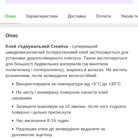
Опис
Характеристики
Доставка
Оплата
Умови п
Опис
Клей з'єднувальний Creativa
- суперміцний
швидковисихаючий поліуретановий клей застосовується для
установки дюрополімерного плінтуса. Також застосовується
для більшості будівельних матеріалів (за винятком
поліетилену і поліпропілену), зокрема й вологих. Не містить
розчинників, після затвердіння вологостійкий.
Використовувати за температури від +5°С до +30°С.
На чисту і знежирену поверхню нанести клей
смужками.
Залишити максимум на 15 хвилин, після чого з'єднати
поверхні і щільно притиснути.
Час висихання 8-16 годин.
Надлишки клею до затвердіння видалити за
допомогою ацетону.