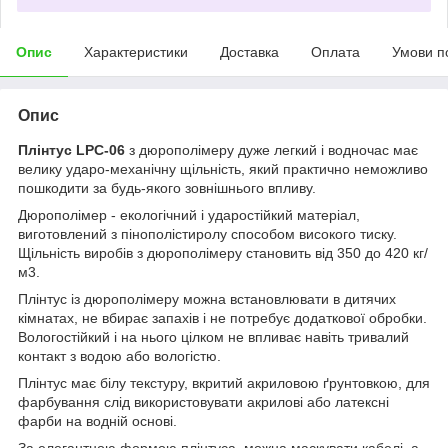
Опис
Характеристики
Доставка
Оплата
Умови п
Опис
Плінтус LPC-06
з дюрополімеру дуже легкий і водночас має
велику ударо-механічну щільність, який практично неможливо
пошкодити за будь-якого зовнішнього впливу.
Дюрополімер - екологічний і ударостійкий матеріал,
виготовлений з пінополістиролу способом високого тиску.
Щільність виробів з дюрополімеру становить від 350 до 420 кг/
м
3
.
Плінтус із дюрополімеру можна встановлювати в дитячих
кімнатах, не вбирає запахів і не потребує додаткової обробки.
Вологостійкий і на нього цілком не впливає навіть тривалий
контакт з водою або вологістю.
Плінтус має білу текстуру, вкритий акриловою ґрунтовкою, для
фарбування слід використовувати акрилові або латексні
фарби на водній основі.
За елегантною формою плінтуса, можна маскувати кабелі, а