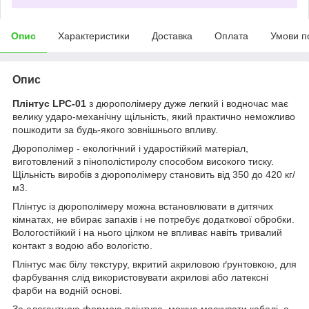
Опис
Характеристики
Доставка
Оплата
Умови п
Опис
Плінтус LPC-01
з дюрополімеру дуже легкий і водночас має
велику ударо-механічну щільність, який практично неможливо
пошкодити за будь-якого зовнішнього впливу.
Дюрополімер - екологічний і ударостійкий матеріал,
виготовлений з пінополістиролу способом високого тиску.
Щільність виробів з дюрополімеру становить від 350 до 420 кг/
м
3
.
Плінтус із дюрополімеру можна встановлювати в дитячих
кімнатах, не вбирає запахів і не потребує додаткової обробки.
Вологостійкий і на нього цілком не впливає навіть тривалий
контакт з водою або вологістю.
Плінтус має білу текстуру, вкритий акриловою ґрунтовкою, для
фарбування слід використовувати акрилові або латексні
фарби на водній основі.
За елегантною формою плінтуса, можна маскувати кабелі, а