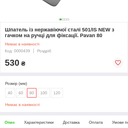
Шпатель із нержавіючої сталі 501/IS NEW з
гачком на ручці для фіксації. Pavan 80
Немає в наявності
Код: 0000439
Роздріб
530
₴
Розмір (мм)
40
60
80
100
120
Немає в наявності
Опис
Характеристики
Доставка
Оплата
Умови п