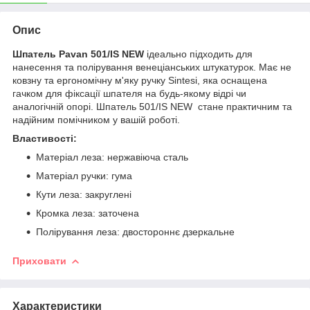
Опис
Шпатель Pavan 501/IS NEW
ідеально підходить для
нанесення та полірування венеціанських штукатурок. Має не
ковзну та ергономічну м'яку ручку Sintesi, яка оснащена
гачком для фіксації шпателя на будь-якому відрі чи
аналогічній опорі. Шпатель 501/IS NEW стане практичним та
надійним помічником у вашій роботі.
Властивості:
Матеріал леза: нержавіюча сталь
Матеріал ручки: гума
Кути леза: закруглені
Кромка леза: заточена
Полірування леза: двостороннє дзеркальне
Приховати
Характеристики