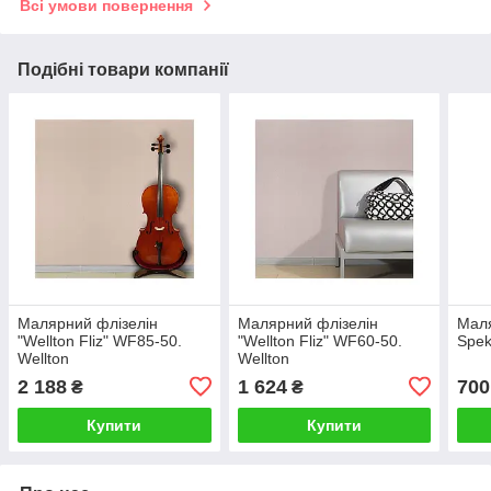
Всі умови повернення
Подібні товари компанії
Малярний флізелін
Малярний флізелін
Маля
"Wellton Fliz" WF85-50.
"Wellton Fliz" WF60-50.
Spek
Wellton
Wellton
2 188
1 624
700
₴
₴
Купити
Купити