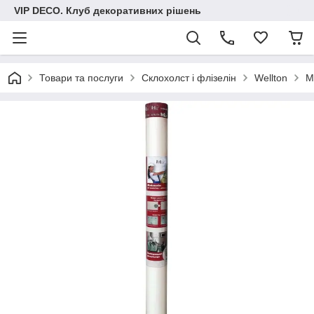
VIP DECO. Клуб декоративних рішень
Товари та послуги
Склохолст і флізелін
Wellton
М