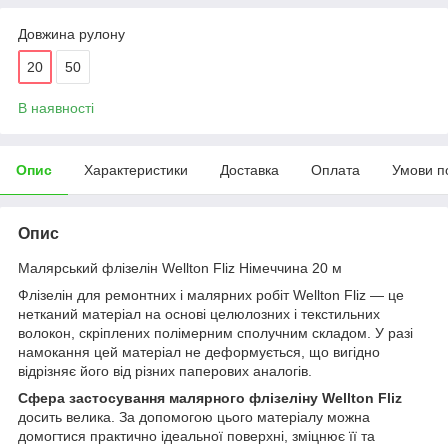
Довжина рулону
20
50
В наявності
Опис
Характеристики
Доставка
Оплата
Умови п
Опис
Малярський флізелін Wellton Fliz Німеччина 20 м
Флізелін для ремонтних і малярних робіт Wellton Fliz — це
нетканий матеріал на основі целюлозних і текстильних
волокон, скріплених полімерним сполучним складом. У разі
намокання цей матеріал не деформується, що вигідно
відрізняє його від різних паперових аналогів.
Сфера застосування малярного флізеліну Wellton Fliz
досить велика. За допомогою цього матеріалу можна
домогтися практично ідеальної поверхні, зміцнює її та