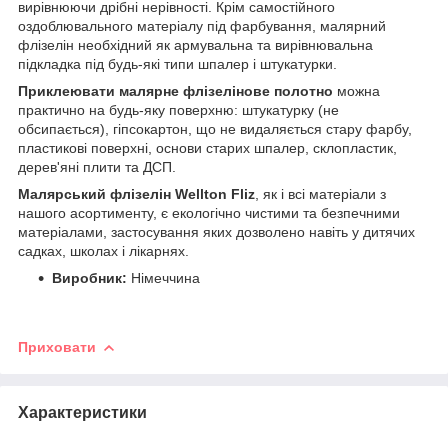
вирівнюючи дрібні нерівності. Крім самостійного
оздоблювального матеріалу під фарбування, малярний
флізелін необхідний як армувальна та вирівнювальна
підкладка під будь-які типи шпалер і штукатурки.
Приклеювати малярне флізелінове полотно
можна
практично на будь-яку поверхню: штукатурку (не
обсипається), гіпсокартон, що не видаляється стару фарбу,
пластикові поверхні, основи старих шпалер, склопластик,
дерев'яні плити та ДСП.
Малярський флізелін Wellton Fliz
, як і всі матеріали з
нашого асортименту, є екологічно чистими та безпечними
матеріалами, застосування яких дозволено навіть у дитячих
садках, школах і лікарнях.
Виробник:
Німеччина
Приховати
Характеристики