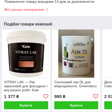
Повернення товару впродовж 14 днів за домовленістю
Всі умови повернення
Подібні товари компанії
VITRAY LAK — Лак
Сатиновий лак DL для
Деко
акриловий для фасадних і
мікроцемента. Greendeco
Cebo
внутрішніх робіт. Kale
Decor
1 377
980
2 0
₴
₴
Купити
Купити