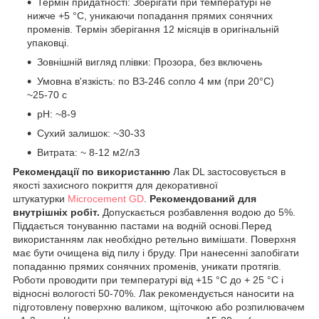
Термін придатності: Зберігати при температурі не
нижче +5 °C, уникаючи попадання прямих сонячних
променів. Термін зберігання 12 місяців в оригінальній
упаковці.
Зовнішній вигляд плівки: Прозора, без включень
Умовна в'язкість: по ВЗ-246 сопло 4 мм (при 20°С)
~25-70 с
рН: ~8-9
Сухий залишок: ~30-33
Витрата: ~ 8-12 м2/лЗ
Рекомендації по використанню
Лак DL застосовується в
якості захисного покриття для декоративної
штукатурки
Microcement GD
.
Рекомендований для
внутрішніх робіт.
Допускається розбавлення водою до 5%.
Піддається тонуванню пастами на водній основі.Перед
використанням лак необхідно ретельно вимішати. Поверхня
має бути очищена від пилу і бруду. При нанесенні запобігати
попаданню прямих сонячних променів, уникати протягів.
Роботи проводити при температурі від +15 °C до + 25 °C і
відносні вологості 50-70%. Лак рекомендується наносити на
підготовлену поверхню валиком, щіточкою або розпилювачем