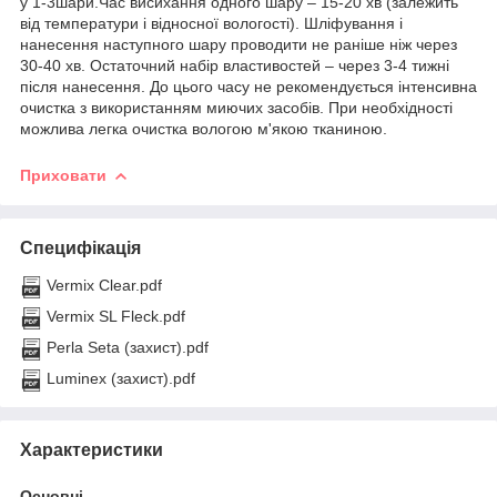
у 1-3шари.Час висихання одного шару – 15-20 хв (залежить
від температури і відносної вологості). Шліфування і
нанесення наступного шару проводити не раніше ніж через
30-40 хв. Остаточний набір властивостей – через 3-4 тижні
після нанесення. До цього часу не рекомендується інтенсивна
очистка з використанням миючих засобів. При необхідності
можлива легка очистка вологою м'якою тканиною.
Приховати
Специфікація
Vermix Clear.pdf
Vermix SL Fleck.pdf
Perla Seta (захист).pdf
Luminex (захист).pdf
Характеристики
Основні