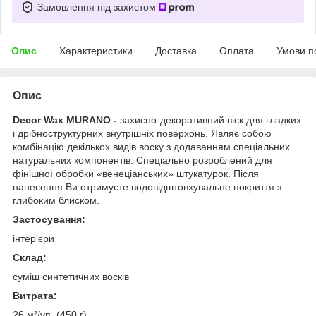
Замовлення під захистом
Опис
Характеристики
Доставка
Оплата
Умови п
Опис
Decor Wax MURANO -
захисно-декоративний віск для гладких
і дрібноструктурних внутрішніх поверхонь. Являє собою
комбінацію декількох видів воску з додаванням спеціальних
натуральних компонентів. Спеціально розроблений для
фінішної обробки «венеціанських» штукатурок. Після
нанесення Ви отримуєте водовідштовхувальне покриття з
глибоким блиском.
Застосування:
інтер'єри
Склад:
суміш синтетичних восків
Витрата:
26 м²/уп. (450 г)