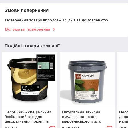
Умови повернення
Повернення товару впродовж 14 днів за домовленістю
Всі умови повернення
Подібні товари компанії
Decor Wax - спеціальний
Натуральна захисна
Deco
безбарвний віск для
емульсія на основі
дод
декоративних покриттів.
марсельського мила
напі
Elf
SAVON. Elf Decor
нату