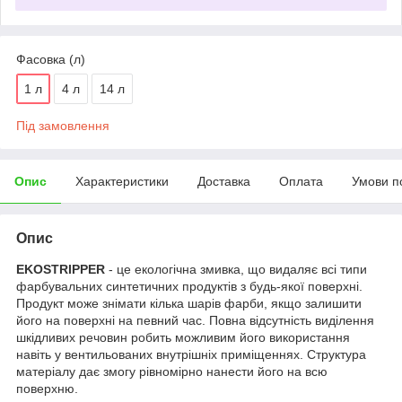
Фасовка (л)
1 л
4 л
14 л
Під замовлення
Опис
Характеристики
Доставка
Оплата
Умови п
Опис
EKOSTRIPPER
- це екологічна змивка, що видаляє всі типи
фарбувальних синтетичних продуктів з будь-якої поверхні.
Продукт може знімати кілька шарів фарби, якщо залишити
його на поверхні на певний час. Повна відсутність виділення
шкідливих речовин робить можливим його використання
навіть у вентильованих внутрішніх приміщеннях. Структура
матеріалу дає змогу рівномірно нанести його на всю
поверхню.