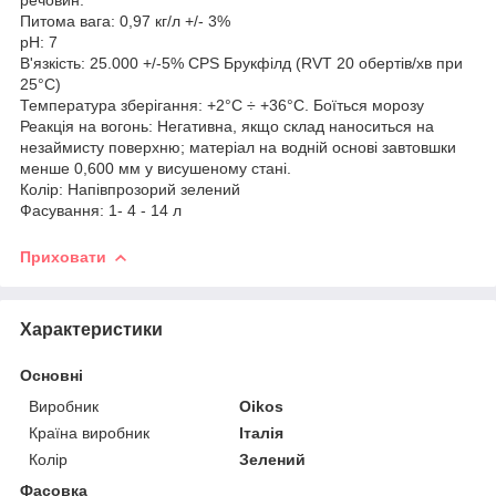
Питома вага: 0,97 кг/л +/- 3%
pH: 7
В'язкість: 25.000 +/-5% CPS Брукфілд (RVT 20 обертів/хв при
25°С)
Температура зберігання: +2°C ÷ +36°C. Боїться морозу
Реакція на вогонь: Негативна, якщо склад наноситься на
незаймисту поверхню; матеріал на водній основі завтовшки
менше 0,600 мм у висушеному стані.
Колір: Напівпрозорий зелений
Фасування: 1- 4 - 14 л
Приховати
Характеристики
Основні
Виробник
Oikos
Країна виробник
Італія
Колір
Зелений
Фасовка