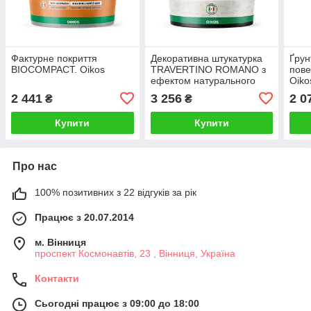
Фактурне покриття
Декоративна штукатурка
Ґрун
BIOCOMPACT. Oikos
TRAVERTINO ROMANO з
пов
ефектом натурального
Oiko
каміння. Oikos
2 441
3 256
2 0
₴
₴
Купити
Купити
Про нас
100% позитивних з 22 відгуків за рік
Працює з 20.07.2014
м. Вінниця
проспект Космонавтів, 23 , Вінниця, Україна
Контакти
Сьогодні працює з 09:00 до 18:00