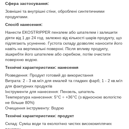
Сфера застосування:
Зовнішні та внутрішні стіни, оброблені синтетичними
продуктами.
Спосіб нанесения:
Нанести EKOSTRIPPER пензлем або шпателем і залишити
діяти від 1 до 24 год. залежно від кількості шарів продукту, що
підлягають усуненню. Густота складу дозволяє наносити його
навіть на вертикальні поверхні. Після впливу продукту,
зішкребти його шпателем або скребком, потім очистити
поверхню водою.
Технічні характеристики: нанесення
Розведення: Продукт готовий до використання
Витрата: 2 - 3 кв.м/л для емалей та гладких фарб; 1 - 2 кв.м/л
для фактурних продуктів
Інструменти для нанесення: Пензель, шпатель
Температура нанесення: 5°C ÷ +36°C (з відносною вологістю
не більше 80%)
Очищення інструменту: Водою
Технічні характеристики: продукт
Склад: Суміш води та екологічно чистих висококиплячих
речовин.