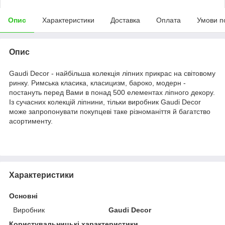
Опис
Характеристики
Доставка
Оплата
Умови п
Опис
Gaudi Decor - найбільша колекція ліпних прикрас на світовому
ринку. Римська класика, класицизм, бароко, модерн -
постануть перед Вами в понад 500 елементах ліпного декору.
Із сучасних колекцій ліпнини, тільки виробник Gaudi Decor
може запропонувати покупцеві таке різноманіття й багатство
асортименту.
Характеристики
Основні
Виробник
Gaudi Decor
Користувальницькі характеристики