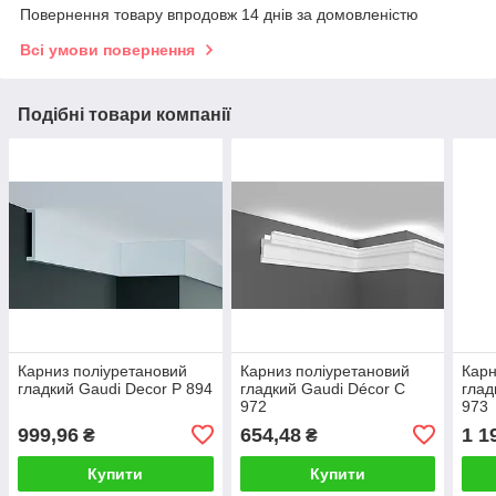
Повернення товару впродовж 14 днів за домовленістю
Всі умови повернення
Подібні товари компанії
Карниз поліуретановий
Карниз поліуретановий
Карн
гладкий Gaudi Decor P 894
гладкий Gaudi Décor C
глад
972
973
999,96
654,48
1 1
₴
₴
Купити
Купити