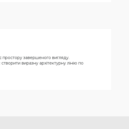
ає простору завершеного вигляду.
є створити виразну архітектурну лінію по