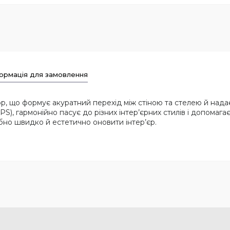
ормація для замовлення
р, що формує акуратний перехід між стіною та стелею й над
S), гармонійно пасує до різних інтер’єрних стилів і допомага
ібно швидко й естетично оновити інтер’єр.