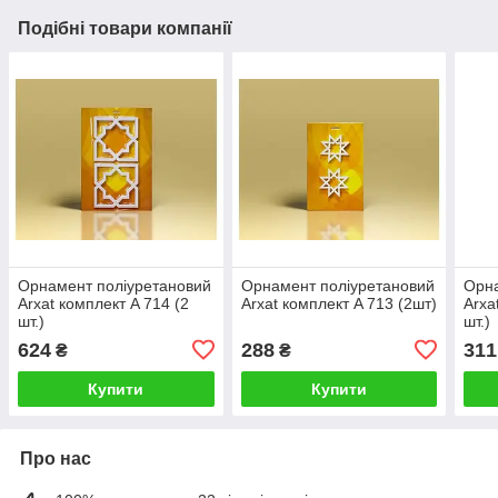
Подібні товари компанії
Орнамент поліуретановий
Орнамент поліуретановий
Орна
Arxat комплект A 714 (2
Arxat комплект A 713 (2шт)
Arxa
шт.)
шт.)
624
288
311
₴
₴
Купити
Купити
Про нас