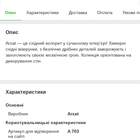
Опис
Характеристики
Доставка
Оплата
Умови п
Опис
Arxat — це східний колорит у сучасному інтер'єрі! Химерні
східні візерунки, з безліччю дрібних деталей заворожують і
захоплюють своєю мозаїчною грою. Колекція орієнтована на
декорування стін.
Характеристики
Основні
Виробник
Arxat
Користувальницькі характеристики
Артикул для відтворення
A 703
на сайті