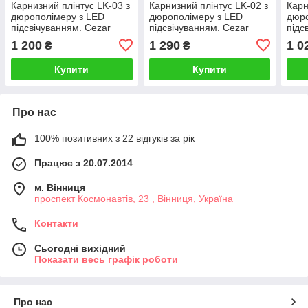
Карнизний плінтус LK-03 з
Карнизний плінтус LK-02 з
Карн
дюрополімеру з LED
дюрополімеру з LED
дюро
підсвічуванням. Cezar
підсвічуванням. Cezar
підс
1 200
1 290
1 0
₴
₴
Купити
Купити
Про нас
100% позитивних з 22 відгуків за рік
Працює з 20.07.2014
м. Вінниця
проспект Космонавтів, 23 , Вінниця, Україна
Контакти
Сьогодні вихідний
Показати весь графік роботи
Про нас