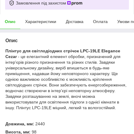
Замовлення під захистом
Опис
Характеристики
Доставка
Оплата
Умови п
Опис
Плінтус для світлодіодних стрічок LPC-19LE Elegance
Cezar
- це елегантний елемент обробки, призначений для
інтер'єрів різного призначення та різних стилів. Завдяки
універсальному дизайну, виріб впишеться в будь-яке
приміщення, надавши йому неповторного характеру. Ще
однією важливою особливістю є можливість кріплення
світлодіодних стрічок. Вони забезпечують енергозбереження,
водночас створюючи в інтер'єрі неповторну атмосферу.
Завдяки розташуванню на землі, вночі можна
використовувати для освітлення підлоги з однієї кімнати в
іншу. Плінтус LPC-19LE міцний, легкий та вологостійкий.
Довжина, мм:
2440
Висота, мм:
98