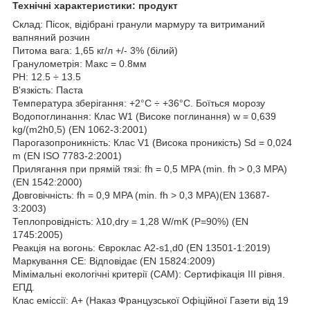
Технічні характеристики: продукт
Склад: Пісок, відібрані гранули мармуру та витриманий
вапняний розчин
Питома вага: 1,65 кг/л +/- 3% (білий)
Гранулометрія: Макс = 0.8мм
PH: 12.5 ÷ 13.5
В'язкість: Паста
Температура зберігання: +2°C ÷ +36°C. Боїться морозу
Водопоглинання: Клас W1 (Високе поглинання) w = 0,639
kg/(m2h0,5) (EN 1062-3:2001)
Парогазопроникність: Клас V1 (Висока проникість) Sd = 0,024
m (EN ISO 7783-2:2001)
Прилягання при прямій тязі: fh = 0,5 MPA (min. fh > 0,3 MPA)
(EN 1542:2000)
Довговічність: fh = 0,9 MPA (min. fh > 0,3 MPA)(EN 13687-
3:2003)
Теплопровідність: λ10,dry = 1,28 W/mK (P=90%) (EN
1745:2005)
Реакція на вогонь: Євроклас A2-s1,d0 (EN 13501-1:2019)
Маркування CE: Відповідає (EN 15824:2009)
Мімімальні екологічні критерії (CAM): Сертифікація III рівня.
ЕПД.
Клас еміссії: A+ (Наказ Французської Офіційної Газети від 19