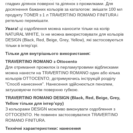
гладких ділянок поверхні та ділянок з прожилками. Для
досягнення бажаних кольорів за каталогом: змішати 100 мл
продукту TONER з 1 л TRAVERTINO ROMANO FINITURA і
ретельно перемішати.
Увага!
ці оздоблення можна наносити тільки на колір
NATURAL WHITE, їх не можна використовувати для кольорів
DESIGN (Black, Red, Beige, Grey, Yellow), які застосовуються
тільки в інтер'єрі.
Тільки для внутрішнього використання:
TRAVERTINO ROMANO з Ottocento
Для отримання прожилок із перламутровими відблисками
можна нанести на TRAVERTINO ROMANO один або кілька
кольорів OTTOCENTO, дотримуючись інструкцій розділу
"Спосіб нанесення". Нанесення здійснюється пензлем,
затушовуючи потім поверхню губкою.
TRAVERTINO ROMANO DESIGN (Black, Red, Beige, Grey,
Yellow тільки для інтер’єру)
З кольорами DESIGN можливо виконувати оздоблення з
OTTOCENTO. Не повинен застосовуватися TRAVERTINO
ROMANO FINITURA.
Технічні характеристики: нанесення