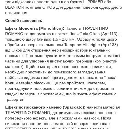
типи підкладок нанести один шар ґрунту IL PRIMER або
BLANKOR компанії OIKOS для додання поверхні однорідного
поглинання.
Спосіб нанесення:
Ефект Моноліта (Monolitico):
Нанести TRAVERTINO
ROMANO за допомогою шпателя "інокс" від Oikos (Арт.113) з
товщиною шару близько 1,5 - 2,0 мм. Одразу ж після цього
обробити поверхню тампоном Tampone Millerighe (Арт.133)
від Oikos для створення нерівномірних горизонтальних
прожилок. Протампонувати тим же самим інструментом інші
частини для утворення виступаючих гребінців (комірчастий
малюнок). Щойно матеріал почне поверхнево висихати,
необхідно приступити до початкового загладжування
найбільш видимих гребінців за допомогою шпателя "інокс".
Коли матеріал підсохне, ще раз пройтися шпателем,
пригладжуючи поверхню з великим тиском до отримання
гладкої поверхні з прожилками, що імітують ефект каменю
травертин.
Ефект потрісканого каменю (Spaccato):
нанести матеріал
TRAVERTINO ROMANO, дотримуючись техніки нанесення
попереднього ефекту, але з прожилками навкоси. Після
висихання нанести пензлем по всій поверхні один шар
OTTOCENTO, розведений на 10-20% питною водою, у