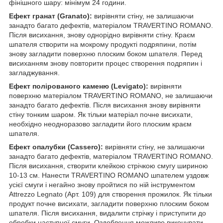
фінішного шару: мінімум 24 години.
Ефект гранат (Granato):
вирівняти стіну, не залишаючи
занадто багато дефектів, матеріалом TRAVERTINO ROMANO.
Після висихання, знову однорідно вирівняти стіну. Краєм
шпателя створити на мокрому продукті подряпини, потім
знову загладити поверхню плоским боком шпателя. Перед
висиханням знову повторити процес створення подряпин і
загладжування.
Ефект полірованого каменю (Levigato):
вирівняти
поверхню матеріалом TRAVERTINO ROMANO, не залишаючи
занадто багато дефектів. Після висихання знову вирівняти
стіну тонким шаром. Як тільки матеріал почне висихати,
необхідно неодноразово загладити його плоским краєм
шпателя.
Ефект опалубки (Cassero):
вирівняти стіну, не залишаючи
занадто багато дефектів, матеріалом TRAVERTINO ROMANO.
Після висихання, створити клейкою стрічкою смугу шириною
10-13 см. Нанести TRAVERTINO ROMANO шпателем уздовж
усієї смуги і негайно знову пройтися по ній інструментом
Attrezzo Legnato (Арт. 109) для створення прожилок. Як тільки
продукт почне висихати, загладити поверхню плоским боком
шпателя. Після висихання, видалити стрічку і приступити до
обробки наступної смуги. Оздоблення можливо виконувати