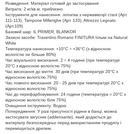
Розведення: Матеріал готовий до застосування
Витрата: 2 кг/кв.м. приблизно
Інструменти для нанесення: лопатка з нержавіючрї сталі (Арт.
111-113), Tampone Millerighe (Арт. 133), Attrezzo Legnato
(Арт.109)
Базовий шар: IL PRIMER, BLANKOR
Захисні засоби: Travertino Romano FINITURA тільки на Natural
White
Температура нанесення: +10°C ÷ +36°C (з відносною
вологістю не більше 80%)
Час візуального висихання: 2 ÷ 4 години (при температурі
20°C з відносною вологістю 75%)
Час висихання до миття: 30 днів (при температурі 20°C з
відносною вологістю 75%)
Час повного висихання: 20 - 25 днів при температурі 20°C з
відносною вологістю 75%)
Час до перефарбовування: 24 години (температура = 20°C з
відносною вологістю біля 75%)
Очищення інструменту: Водою
Попередження: У разі присутності рідини в банці, можна
застосувати загусник (addensante), який додається до
матеріалу безпосередньо перед використанням продукту і
перемішується дрилем.