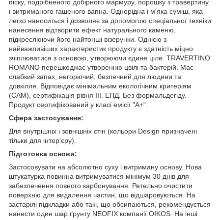
піску, подрібненого добірного мармуру, порошку з травертину
і витриманого гашеного вапна. Однорідна і м'яка суміш, яка
легко наноситься і дозволяє за допомогою спеціальної техніки
нанесення відтворити ефект натурального каменю,
підкреслюючи його найтонші візерунки. Однією з
найважливіших характеристик продукту є здатність міцно
зчіплюватися з основою, утворюючи єдине ціле. TRAVERTINO
ROMANO перешкоджає утворенню цвілі та бактерій. Має
слабкий запах, негорючий, безпечний для людини та
довкілля. Відповідає мінімальним екологічним критеріям
(CAM), сертифікація рівня III. ЕПД. Без формальдегіду.
Продукт сертифікований у класі емісії "A+".
Сфера застосування:
Для внутрішніх і зовнішніх стін (кольори Design призначені
тільки для інтер'єру).
Підготовка основи:
Застосовувати на абсолютно суху і витриману основу. Нова
штукатурка повинна витримуватися мінімум 30 днів для
забезпечення повного карбонування. Ретельно очистити
поверхню для видалення частин, що відшаровуються. На
застарілі підкладки або такі, що обсипаються, рекомендується
нанести один шар ґрунту NEOFIX компанії OIKOS. На інші