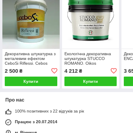
Декоративна штукатурка з
Екологічна декоративна
Деко
металевим ефектом
штукатурка STUCCO
ENC
CeboSi Riflessi. Cebos
ROMANO. Oikos
2 500
4 212
3 6
₴
₴
Купити
Купити
Про нас
100% позитивних з 22 відгуків за рік
Працює з 20.07.2014
м. Вінниця