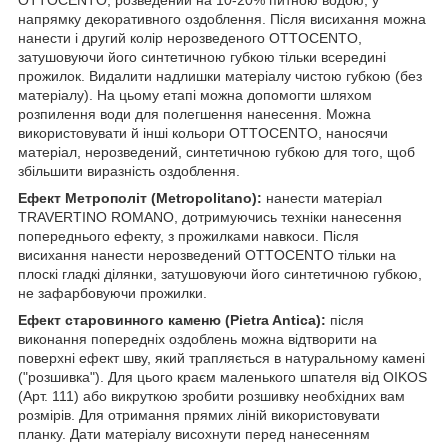
напрямку декоративного оздоблення. Після висихання можна
нанести і другий колір нерозведеного OTTOCENTO,
затушовуючи його синтетичною губкою тільки всередині
прожилок. Видалити надлишки матеріалу чистою губкою (без
матеріалу). На цьому етапі можна допомогти шляхом
розпилення води для полегшення нанесення. Можна
використовувати й інші кольори OTTOCENTO, наносячи
матеріал, нерозведений, синтетичною губкою для того, щоб
збільшити виразність оздоблення.
Ефект Метрополіт (Metropolitano):
нанести матеріал
TRAVERTINO ROMANO, дотримуючись техніки нанесення
попереднього ефекту, з прожилками навкоси. Після
висихання нанести нерозведений OTTOCENTO тільки на
плоскі гладкі ділянки, затушовуючи його синтетичною губкою,
не зафарбовуючи прожилки.
Ефект старовинного каменю (Pietra Antica):
після
виконання попередніх оздоблень можна відтворити на
поверхні ефект шву, який трапляється в натуральному камені
("розшивка"). Для цього краєм маленького шпателя від OIKOS
(Арт. 111) або викруткою зробити розшивку необхідних вам
розмірів. Для отримання прямих ліній використовувати
планку. Дати матеріалу висохнути перед нанесенням