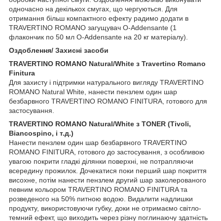
одночасно на декількох смугах, що чергуються. Для
отримання більш компактного ефекту радимо додати в
TRAVERTINO ROMANO загущувач O-Addensante (1
флакончик по 50 мл O-Addensante на 20 кг матеріалу).
Оздоблення/ Захисні засоби
TRAVERTINO ROMANO Natural/White з Travertino Romano
Finitura
Для захисту і підтримки натурального вигляду TRAVERTINO
ROMANO Natural White, нанести пензлем один шар
безбарвного TRAVERTINO ROMANO FINITURA, готового для
застосування.
TRAVERTINO ROMANO Natural/White з TONER (Tivoli,
Biancospino, і т.д.)
Нанести пензлем один шар безбарвного TRAVERTINO
ROMANO FINITURA, готового до застосування, з особливою
увагою покрити гладкі ділянки поверхні, не потрапляючи
всередину прожилок. Дочекатися поки перший шар покриття
висохне, потім нанести пензлем другий шар заколерованого
певним кольором TRAVERTINO ROMANO FINITURA та
розведеного на 50% питною водою. Видалити надлишки
продукту, використовуючи губку, доки не отримаємо світло-
темний ефект, що виходить через різну поглинаючу здатність