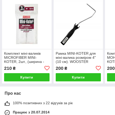
Комплект міні-валиків
Рамка MINI-KOTER для
Комп
MICROFIBER MINI-
міні-валика розміром 4"
MOH
KOTER, 2шт., (ширина -
(10 см). WOOSTER
KOTE
10см, ворс - 9,5мм).
10см
210
200
200
₴
₴
WOOSTER
WO
Купити
Купити
Про нас
100% позитивних з 22 відгуків за рік
Працює з 20.07.2014