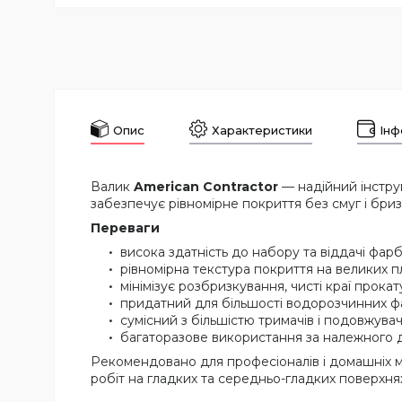
Опис
Характеристики
Інф
Валик
American Contractor
— надійний інструм
забезпечує рівномірне покриття без смуг і бриз
Переваги
висока здатність до набору та віддачі фа
рівномірна текстура покриття на великих п
мінімізує розбризкування, чисті краї прокат
придатний для більшості водорозчинних фа
сумісний з більшістю тримачів і подовжува
багаторазове використання за належного 
Рекомендовано для професіоналів і домашніх май
робіт на гладких та середньо-гладких поверхня