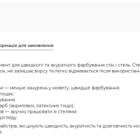
ормація для замовлення
ент для швидкого та акуратного фарбування стін і стель. Ств
ок, не залишає ворсу та легко відмивається після використанн
рби — менше занурень у кювету, швидше фарбування;
лощах;
ування;
рб (акрилових, латексних тощо);
чів — зручно працювати зі стелями;
догляду.
стрів, які цінують швидкість, акуратність та довговічність ін
х.