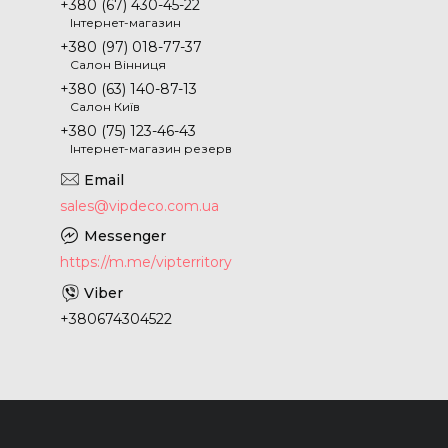
+380 (67) 430-45-22
Інтернет-магазин
+380 (97) 018-77-37
Салон Вінниця
+380 (63) 140-87-13
Салон Київ
+380 (75) 123-46-43
Інтернет-магазин резерв
sales@vipdeco.com.ua
https://m.me/vipterritory
+380674304522